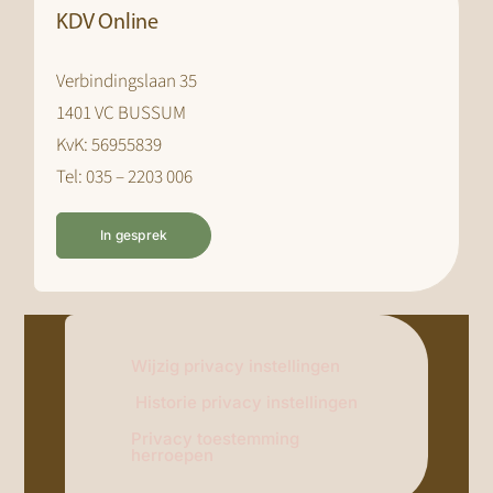
KDV Online
Verbindingslaan 35
1401 VC BUSSUM
KvK: 56955839
Tel: 035 – 2203 006
In gesprek
Wijzig privacy instellingen
Historie privacy instellingen
Privacy toestemming
herroepen