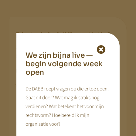
.
Eén tarief of differentiatie?
Organisaties kiezen vaak tussen twee
We zijn bijna live —
benaderingen.
begin volgende week
Eén uniform tarief
open
Voordelen:
De DAEB roept vragen op die er toe doen.
Gaat dit door? Wat mag ik straks nog
eenvoud in communicatie
verdienen? Wat betekent het voor mijn
minder administratieve complexiteit
rechtsvorm? Hoe bereid ik mijn
Nadeel:
organisatie voor?