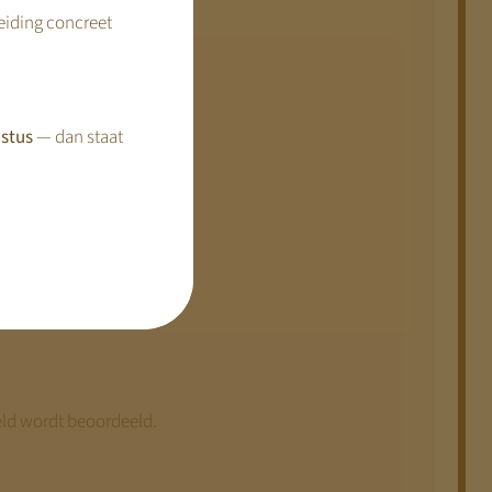
reiding concreet
stus
— dan staat
eld wordt beoordeeld.