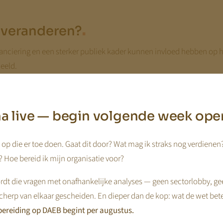
.
 veranderen?
nanciering en een sterker publiek kader kunnen invloed hebben op ho
eeld.
otere rol van publieke financiering betekenen dat beleidsafhankeli
ndementsvragen sterker worden meegewogen, kan dat leiden tot voo
jna live — begin volgende week ope
cte financiering zorgen voor stabielere kasstromen en minder debit
op die er toe doen. Gaat dit door? Wat mag ik straks nog verdienen
id van inkomsten en kan juist positief worden beoordeeld.
 Hoe bereid ik mijn organisatie voor?
dt die vragen met onafhankelijke analyses — geen sectorlobby, ge
s daarom niet eenduidig. De waardering van organisaties hangt uitein
cherp van elkaar gescheiden. En dieper dan de kop: wat de wet bet
n inschat.
ereiding op DAEB begint per augustus.