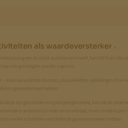
.
iviteiten als waardeversterker
inderopvang een duidelijk publieke kern heeft, kan het financiële pr
l maar ook gematigder worden ingericht.
er – zoals aanvullende diensten, pluspakketten, opleidingen of servic
fiel en groeipotentieel hebben.
uidelijk zijn gescheiden en goed georganiseerd, kan dat de totale 
iet omdat er automatisch meer winst ontstaat, maar omdat kopers 
d en welke activiteiten verschillende groeidynamieken hebben.