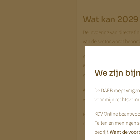
Wat kan 2029
De invoering van directe fi
van de sector wordt beoord
Aan de ene kant kan een gr
Wanneer regelgeving of re
We zijn bi
waarderingen.
Aan de andere kant kan dire
De DAEB roept vragen 
vergroot de voorspelbaarhe
voor mijn rechtsvorm?
KDV Online beantwoor
Het effect op de multiple i
Feiten en meningen s
de markt deze veranderinge
bedrijf.
Want de voorb