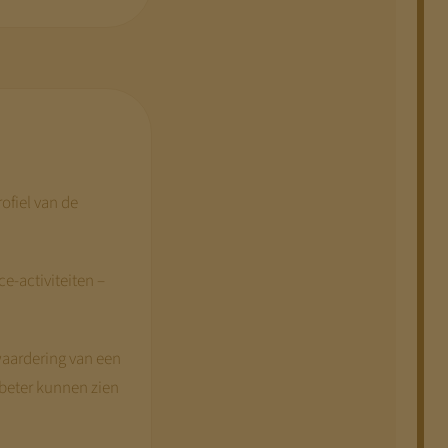
ofiel van de
e-activiteiten –
waardering van een
beter kunnen zien