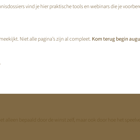
nisdossiers vind je hier praktische tools en webinars die je voorbe
eeld
eekijkt. Niet alle pagina’s zijn al compleet.
Kom terug begin augu
ructurele EBITDA realiseert van € 300.000.
nemingswaarde:
,
er inschat en de multiple daalt naar 4,5, verandert de waarde naar:
et alleen bepaald door de winst zelf, maar ook door hoe het speelv