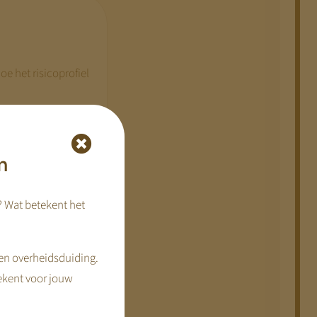
e het risicoprofiel
jkheid toeneemt.
rzichtigere
n
eurenrisico. Dat
? Wat betekent het
en overheidsduiding.
delijk af van hoe
ekent voor jouw