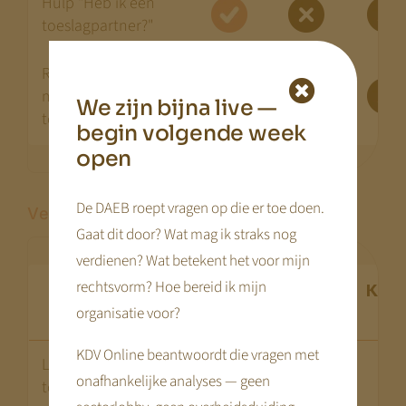
Hulp "Heb ik een
toeslagpartner?"
Rekenhulp "Wat is
mijn
We zijn bijna live —
toetsingsinkomen?"
begin volgende week
open
De DAEB roept vragen op die er toe doen.
Vergelijk op lokale toeslagen
Gaat dit door? Wat mag ik straks nog
verdienen? Wat betekent het voor mijn
rechtsvorm? Hoe bereid ik mijn
KDV
Kin
IMKK
Advice
organisatie voor?
Online
Re
KDV Online beantwoordt die vragen met
Lokale
onafhankelijke analyses — geen
toelages