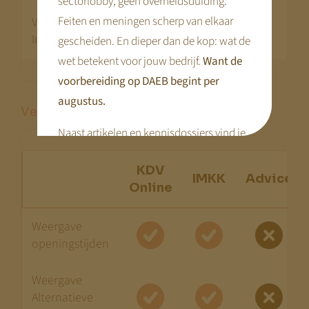
sectorlobby, geen overheidsduiding.
Feiten en meningen scherp van elkaar
VVE
Indicatie
gescheiden. En dieper dan de kop: wat de
wet betekent voor jouw bedrijf.
Want de
voorbereiding op DAEB begint per
augustus.
Vergelijk op UX voor ouders
Naast artikelen en kennisdossiers vind je
hier praktische tools en webinars die je
KDV
voorbereiding concreet maken.
IMKK
Advice
Online
Disclaimer:
We bouwen terwijl je meekijkt. Niet alle
Weergave
openingstijden
pagina’s zijn al compleet.
Kom terug
begin augustus
— dan staat alles.
Weergave
Met vriendelijke groet,
Alternatieve