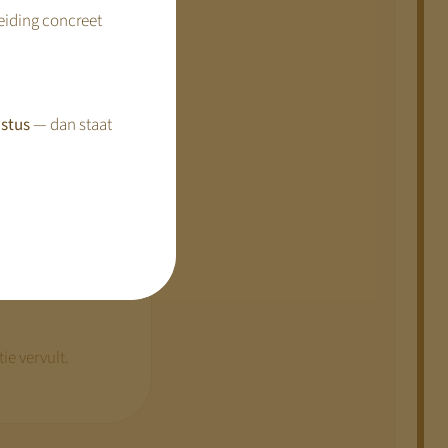
reiding concreet
n om duidelijk te
stus
— dan staat
ie vervult.