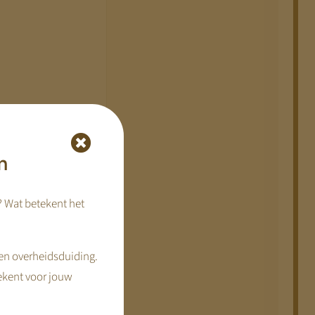
emingslogica.
n
? Wat betekent het
en overheidsduiding.
ekent voor jouw