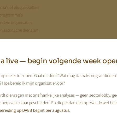
ma’s of pluspakketten
rprogramma’s
andere organisaties
nisatorische diensten
et automatisch onder dezelfde publieke opdracht als de kernopvang.
nder karakter kunnen hebben, met een eigen prijsstelling en ondern
jna live — begin volgende week ope
iatie
Gebruik de Tarieventool
op die er toe doen. Gaat dit door? Wat mag ik straks nog verdienen
 Hoe bereid ik mijn organisatie voor?
dt die vragen met onafhankelijke analyses — geen sectorlobby, ge
cherp van elkaar gescheiden. En dieper dan de kop: wat de wet bet
ereiding op DAEB begint per augustus.