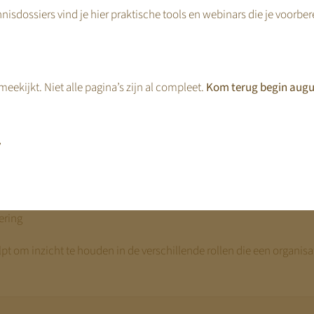
nisdossiers vind je hier praktische tools en webinars die je voorbe
.
n duidelijke scheiding
hillende soorten activiteiten combineren, kan het belangrijk worde
eekijkt. Niet alle pagina’s zijn al compleet.
Kom terug begin augu
nderdeel zijn van de kernopvang en welke niet.
t zijn voor:
,
g overheid
rding
ing
ering
pt om inzicht te houden in de verschillende rollen die een organisat