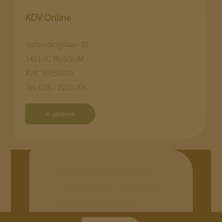
KDV Online
Verbindingslaan 35
1401 VC BUSSUM
KvK: 56955839
Tel: 035 – 2203 006
In gesprek
Wijzig privacy instellingen
Historie privacy instellingen
Privacy toestemming
herroepen