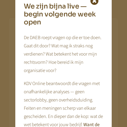
We zijn bijna live —
begin volgende week
open
Meebewegen met een
De DAEB roept vragen op die er toe doen.
.
veranderende markt
Gaat dit door? Wat mag ik straks nog
In de loop der jaren merkte ik dat mijn rol
verdienen? Wat betekent het voor mijn
veranderde.
rechtsvorm? Hoe bereid ik mijn
organisatie voor?
Waar het eerst ging om zichtbaarheid en
KDV Online beantwoordt die vragen met
communicatie, gingen gesprekken steeds
onafhankelijke analyses — geen
vaker over rendement, waardeontwikkeling
sectorlobby, geen overheidsduiding.
en strategische keuzes. Ondernemers wilden
Feiten en meningen scherp van elkaar
niet alleen weten hoe zij zich presenteerden,
gescheiden. En dieper dan de kop: wat de
maar ook hoe zij ervoor stonden. Wat
wet betekent voor jouw bedrijf.
Want de
betekent een tariefwijziging echt? Wat doet