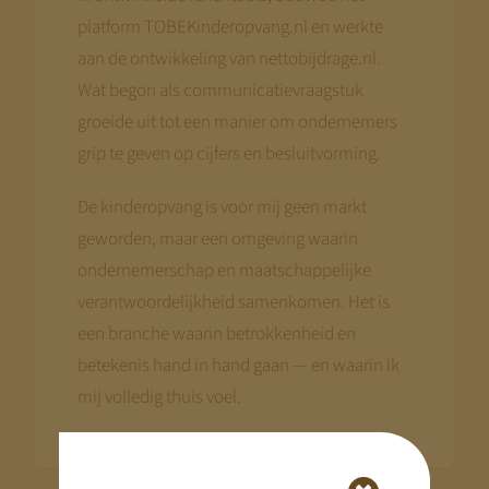
platform TOBEKinderopvang.nl en werkte
aan de ontwikkeling van nettobijdrage.nl.
Wat begon als communicatievraagstuk
groeide uit tot een manier om ondernemers
grip te geven op cijfers en besluitvorming.
De kinderopvang is voor mij geen markt
geworden, maar een omgeving waarin
ondernemerschap en maatschappelijke
verantwoordelijkheid samenkomen. Het is
een branche waarin betrokkenheid en
betekenis hand in hand gaan — en waarin ik
mij volledig thuis voel.