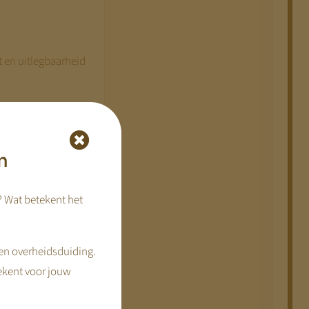
 en uitlegbaarheid
n
? Wat betekent het
en overheidsduiding.
ekent voor jouw