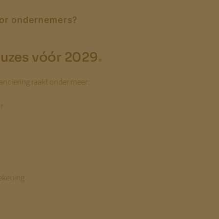
oor ondernemers?
.
euzes vóór 2029
nanciering raakt onder meer:
r
rekening