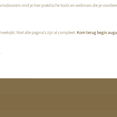
nisdossiers vind je hier praktische tools en webinars die je voorbe
.
financiële wijziging
atschappelijke rol: het ondersteunt arbeidsparticipatie en draagt 
deren.
eekijkt. Niet alle pagina’s zijn al compleet.
Kom terug begin augu
rdt die maatschappelijke functie explicieter onderdeel van het fin
,
he kwaliteit en financiële stabiliteit wordt sterker. Een organisatie
delijk als financieel stevig staan.
at beide verbindt.