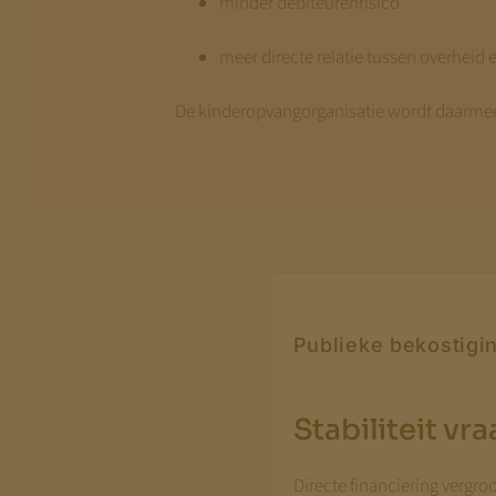
minder debiteurenrisico
meer directe relatie tussen overheid
De kinderopvangorganisatie wordt daarmee n
Publieke bekostigi
Stabiliteit v
Directe financiering vergro