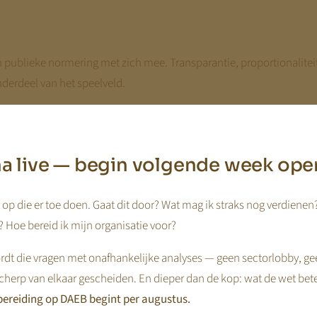
publieke normering met zich mee. Transparantie, proportionaliteit
derdeel van het speelveld.
ernemerschap, maar als voorwaarde voor structurele bekostiging.
jna live — begin volgende week ope
op die er toe doen. Gaat dit door? Wat mag ik straks nog verdienen
 Hoe bereid ik mijn organisatie voor?
dt die vragen met onafhankelijke analyses — geen sectorlobby, ge
cherp van elkaar gescheiden. En dieper dan de kop: wat de wet bet
kenis
ereiding op DAEB begint per augustus.