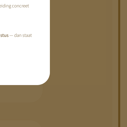
reiding concreet
bij aan de
stus
— dan staat
ancieringsmodel.
 die publiek wordt