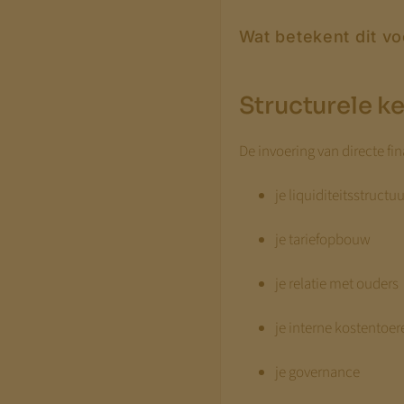
Wat betekent dit v
Structurele k
De invoering van directe fi
je liquiditeitsstructuu
je tariefopbouw
je relatie met ouders
je interne kostentoe
je governance