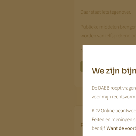
Daar staat iets tegenover.
Publieke middelen brengen 
worden vanzelfsprekend on
Niet als beperking van ond
Bekijk Tariefbesluitvorming
We zijn bi
De DAEB roept vragen 
voor mijn rechtsvorm?
KDV Online beantwoor
Feiten en meningen s
Pedagogische bete
bedrijf.
Want de voorb