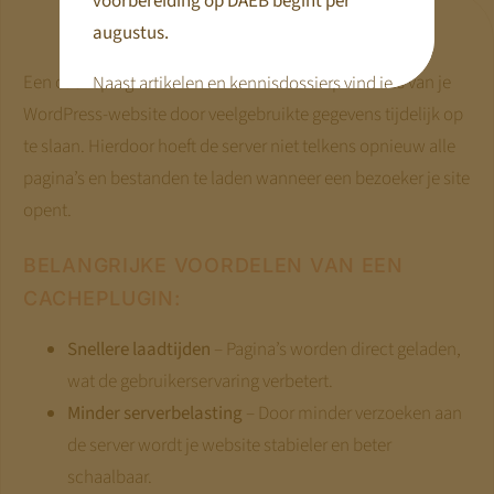
voorbereiding op DAEB begint per
augustus.
Cacheplugin voor snelheid
Een cacheplugin verbetert de snelheid en prestaties van je
Naast artikelen en kennisdossiers vind je
WordPress-website door veelgebruikte gegevens tijdelijk op
hier praktische tools en webinars die je
te slaan. Hierdoor hoeft de server niet telkens opnieuw alle
voorbereiding concreet maken.
pagina’s en bestanden te laden wanneer een bezoeker je site
Disclaimer:
opent.
We bouwen terwijl je meekijkt. Niet alle
pagina’s zijn al compleet.
Kom terug
BELANGRIJKE VOORDELEN VAN EEN
begin augustus
— dan staat alles.
CACHEPLUGIN:
Met vriendelijke groet,
Snellere laadtijden
– Pagina’s worden direct geladen,
wat de gebruikerservaring verbetert.
Jeroen Pernot
Minder serverbelasting
– Door minder verzoeken aan
de server wordt je website stabieler en beter
schaalbaar.