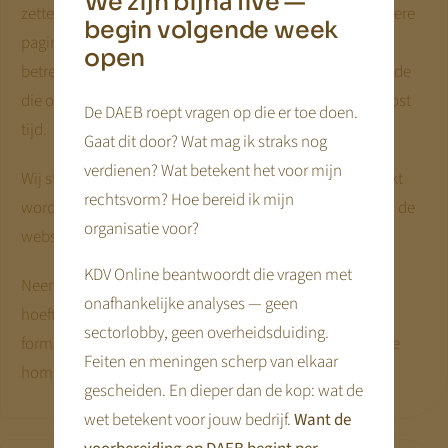
We zijn bijna live —
zetten. Wordpress laadt normaliter alle plugins in op iedere
begin volgende week
pagina, ook als deze plugin niet wordt gebruikt op de
open
betreffende pagina. Dit zorgt voor heel veel onnodige code
die op iedere pagina ingeladen moet worden. Inladen kost
De DAEB roept vragen op die er toe doen.
tijd.
Gaat dit door? Wat mag ik straks nog
verdienen? Wat betekent het voor mijn
Wij stellen op iedere pagina in welke plugins wel gebruikt
rechtsvorm? Hoe bereid ik mijn
worden en de rest zetten we uit. Hierdoor is de code van de
organisatie voor?
website schoon en laadt de pagina dus snel.
KDV Online beantwoordt die vragen met
Neem als voorbeeld onze plugin voor formulieren. Deze
onafhankelijke analyses — geen
hoeft dus alleen te verschijnen op pagina’s waar je een
sectorlobby, geen overheidsduiding.
formulier hebt geplaatst, op de overige pagina’s, zoals de
Feiten en meningen scherp van elkaar
homepage staat deze uit.
gescheiden. En dieper dan de kop: wat de
wet betekent voor jouw bedrijf.
Want de