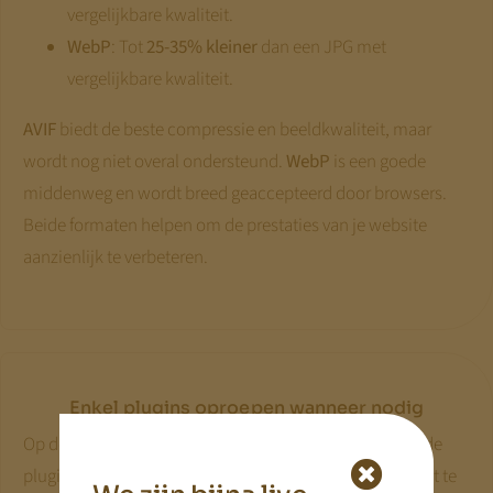
vergelijkbare kwaliteit.
WebP
: Tot
25-35% kleiner
dan een JPG met
vergelijkbare kwaliteit.
AVIF
biedt de beste compressie en beeldkwaliteit, maar
wordt nog niet overal ondersteund.
WebP
is een goede
middenweg en wordt breed geaccepteerd door browsers.
Beide formaten helpen om de prestaties van je website
aanzienlijk te verbeteren.
Enkel plugins oproepen wanneer nodig
Op de tweede plugin zijn we echt verliefd. Deze (betaalde
plugin) stelt ons in staat om per pagina plugins aan of uit te