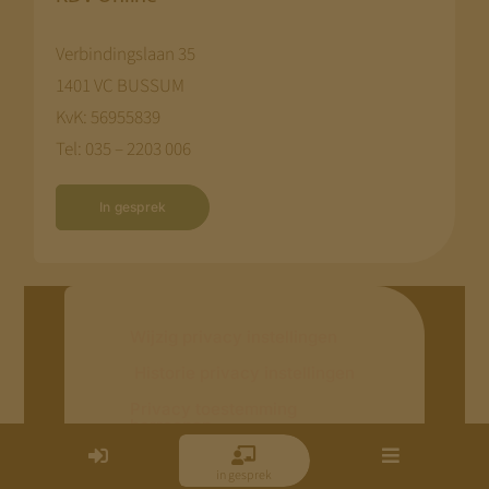
Verbindingslaan 35
1401 VC BUSSUM
KvK: 56955839
Tel: 035 – 2203 006
In gesprek
Wijzig privacy instellingen
Historie privacy instellingen
Privacy toestemming
herroepen
inloggen
in gesprek
menu