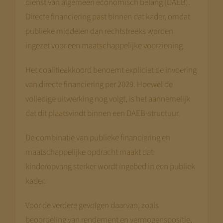
dienst van algemeen economisch belang (DAEB).
Disclaimer:
Directe financiering past binnen dat kader, omdat
We bouwen terwijl je meekijkt. Niet alle
publieke middelen dan rechtstreeks worden
pagina’s zijn al compleet.
Kom terug
ingezet voor een maatschappelijke voorziening.
begin augustus
— dan staat alles.
Het coalitieakkoord benoemt expliciet de invoering
Met vriendelijke groet,
van directe financiering per 2029. Hoewel de
Jeroen Pernot
volledige uitwerking nog volgt, is het aannemelijk
dat dit plaatsvindt binnen een DAEB-structuur.
De combinatie van publieke financiering en
maatschappelijke opdracht maakt dat
kinderopvang sterker wordt ingebed in een publiek
kader.
Voor de verdere gevolgen daarvan, zoals
beoordeling van rendement en vermogenspositie,