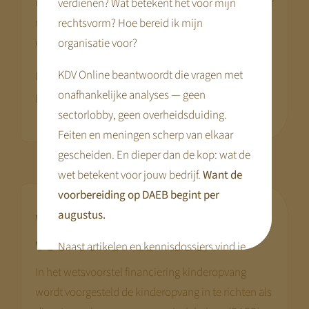
ondernemingen vloeien, ligt het voor de hand dat er
verdienen? Wat betekent het voor mijn
meer aandacht komt voor financiële transparantie
rechtsvorm? Hoe bereid ik mijn
en uitlegbaarheid.
organisatie voor?
KDV Online beantwoordt die vragen met
Dat is geen aanvullende regel, maar een logisch
onafhankelijke analyses — geen
gevolg van het financieringsmodel.
sectorlobby, geen overheidsduiding.
Feiten en meningen scherp van elkaar
gescheiden. En dieper dan de kop: wat de
wet betekent voor jouw bedrijf.
Want de
voorbereiding op DAEB begint per
augustus.
Waarom vormt dit de basis
.
voor een DAEB-kader?
Naast artikelen en kennisdossiers vind je
hier praktische tools en webinars die je
In het wetsvoorstel financiering kinderopvang
voorbereiding concreet maken.
wordt voorgesteld de kinderopvang in te richten als