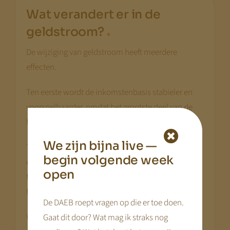
Wat verandert er in de
.
geldstroom?
De wijziging van geldstroom heeft meerdere
effecten.
Ten eerste wordt de inkomstenbasis stabieler en
voorspelbaarder, omdat het grootste deel van de
financiering publiek wordt uitgekeerd.
We zijn bijna live —
Ten tweede verandert de relatie tussen organisatie
begin volgende week
en overheid. Waar de overheid voorheen indirect
open
financier was via ouders, wordt zij nu directe
financier van de organisatie.
De DAEB roept vragen op die er toe doen.
Wanneer publieke middelen rechtstreeks naar
Gaat dit door? Wat mag ik straks nog