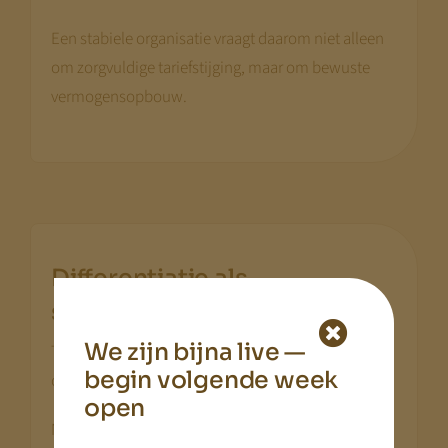
Een stabiele organisatie vraagt daarom niet alleen
om zorgvuldige tariefstijging, maar om bewuste
vermogensopbouw.
Differentiatie als
.
sturingsinstrument
We zijn bijna live —
Tariefstrategie gaat niet alleen over hoogte, maar
begin volgende week
ook over structuur.
open
Niet ieder pakket hoeft dezelfde stijging te krijgen.