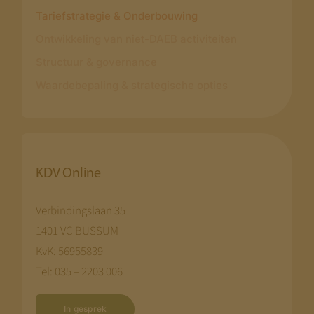
Tariefstrategie & Onderbouwing
Ontwikkeling van niet-DAEB activiteiten
Structuur & governance
Waardebepaling & strategische opties
KDV Online
Verbindingslaan 35
1401 VC BUSSUM
KvK: 56955839
Tel: 035 – 2203 006
In gesprek