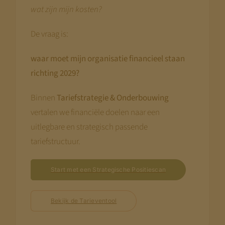
wat zijn mijn kosten?
De vraag is:
waar moet mijn organisatie financieel staan
richting 2029?
Binnen
Tariefstrategie & Onderbouwing
vertalen we financiële doelen naar een
uitlegbare en strategisch passende
tariefstructuur.
Start met een Strategische Positiescan
Bekijk de Tarieventool