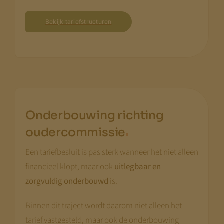
hier praktische tools en webinars die je
voorbereiding concreet maken.
Bekijk tariefstructuren
Disclaimer:
We bouwen terwijl je meekijkt. Niet alle
pagina’s zijn al compleet.
Kom terug
begin augustus
— dan staat alles.
Met vriendelijke groet,
Onderbouwing richting
.
Jeroen Pernot
oudercommissie
Een tariefbesluit is pas sterk wanneer het niet alleen
financieel klopt, maar ook
uitlegbaar en
zorgvuldig onderbouwd
is.
Binnen dit traject wordt daarom niet alleen het
tarief vastgesteld, maar ook de onderbouwing