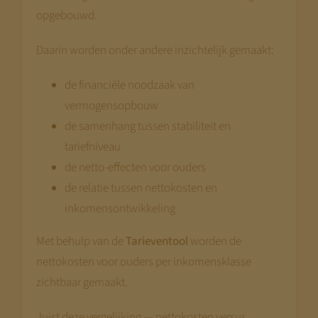
opgebouwd.
Daarin worden onder andere inzichtelijk gemaakt:
de financiële noodzaak van
vermogensopbouw
de samenhang tussen stabiliteit en
tariefniveau
de netto-effecten voor ouders
de relatie tussen nettokosten en
inkomensontwikkeling
Met behulp van de
Tarieventool
worden de
nettokosten voor ouders per inkomensklasse
zichtbaar gemaakt.
Juist deze vergelijking — nettokosten versus