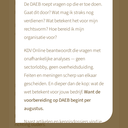
Differentiatie kan strategisch worden ingezet om
De DAEB roept vragen op die er toe doen.
gedrag, volumebasis en omzet te beïnvloeden.
Gaat dit door? Wat mag ik straks nog
verdienen? Wat betekent het voor mijn
Door variatie in pakketten, weken en
rechtsvorm? Hoe bereid ik mijn
contractvormen kan een organisatie sturen op:
organisatie voor?
gemiddelde uren per kind
KDV Online beantwoordt die vragen met
bezetting en volumebasis
onafhankelijke analyses — geen
omzet per plaats
sectorlobby, geen overheidsduiding.
verdeling van prijsstijgingen
Feiten en meningen scherp van elkaar
gescheiden. En dieper dan de kop: wat de
Differentiatie werkt echter alleen wanneer zij
wet betekent voor jouw bedrijf.
Want de
logisch en uitlegbaar is.
voorbereiding op DAEB begint per
Daarom koppelen we tariefstructuur altijd aan
augustus.
bezettingslogica, volumedoelen en legitimiteit
Naast artikelen en kennisdossiers vind je
richting ouders
.