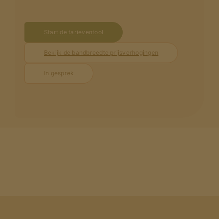
Start de tarieventool
Bekijk de bandbreedte prijsverhogingen
In gesprek