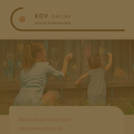
Ga
naar
inhoud
Betaalbaarheid per
inkomensklasse