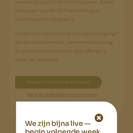
voorkom je dat je achteraf moet bijsturen. Je kiest
bewust een voorstel dat financieel klopt én
maatschappelijk uitlegbaar is.
Het gekozen scenario wordt vervolgens voorgelegd
aan de oudercommissie, met een onderbouwing
die gebaseerd is op concrete netto-effecten in
plaats van aannames.
Analyseer verschillende tariefopties
Bekijk de bandbreedte prijsverhogingen
We zijn bijna live —
begin volgende week