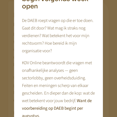
open
Netto-effect in relatie tot
De DAEB roept vragen op die er toe doen.
.
nettoloon
Gaat dit door? Wat mag ik straks nog
De tarieventool zet netto kinderopvangkosten af
verdienen? Wat betekent het voor mijn
tegen de ontwikkeling van het nettoloon. Hierdoor
rechtsvorm? Hoe bereid ik mijn
wordt zichtbaar of kinderopvang relatief goedkoper
organisatie voor?
of duurder is geworden in verhouding tot het
KDV Online beantwoordt die vragen met
besteedbaar inkomen.
onafhankelijke analyses — geen
Overheidsbeleid heeft in veel inkomensgroepen
sectorlobby, geen overheidsduiding.
geleid tot hogere vergoedingspercentages. Dat
Feiten en meningen scherp van elkaar
betekent dat bruto stijgingen niet altijd leiden tot
gescheiden. En dieper dan de kop: wat de
een evenredige netto lastenverzwaring.
wet betekent voor jouw bedrijf.
Want de
voorbereiding op DAEB begint per
Deze vergelijking plaatst je voorstel in een bredere
augustus.