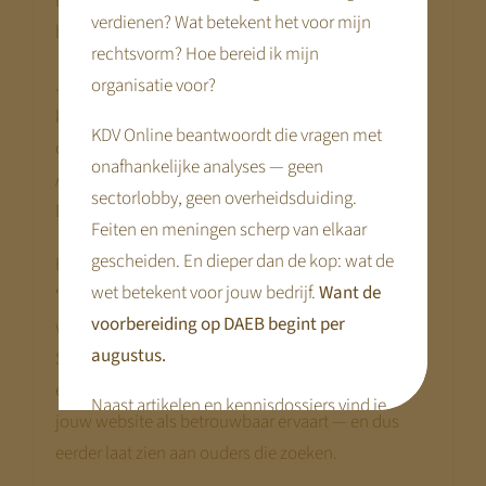
En dat zijn precies de signalen waar Google op let
verdienen? Wat betekent het voor mijn
bij het bepalen van je positie in de zoekresultaten.
rechtsvorm? Hoe bereid ik mijn
Je kunt het vergelijken met de kinderopvang: een
organisatie voor?
kind kan zich pas echt ontwikkelen als de
KDV Online beantwoordt die vragen met
omgeving veilig, betrouwbaar en voorspelbaar is.
onafhankelijke analyses — geen
Als de basis wankelt, stokt de groei.
sectorlobby, geen overheidsduiding.
Dat geldt online net zo.
Feiten en meningen scherp van elkaar
gescheiden. En dieper dan de kop: wat de
Bij
KDV Online
draait hosting niet alleen om
wet betekent voor jouw bedrijf.
Want de
“ruimte op een server”, maar om een omgeving
voorbereiding op DAEB begint per
waarin je website zich duurzaam kan ontwikkelen.
augustus.
Snelle servers, actuele techniek, sterke beveiliging
en continue monitoring zorgen ervoor dat Google
Naast artikelen en kennisdossiers vind je
jouw website als betrouwbaar ervaart — en dus
hier praktische tools en webinars die je
eerder laat zien aan ouders die zoeken.
voorbereiding concreet maken.