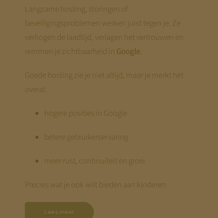
Langzame hosting, storingen of
Disclaimer:
beveiligingsproblemen werken juist tegen je. Ze
We bouwen terwijl je meekijkt. Niet alle
verhogen de laadtijd, verlagen het vertrouwen en
pagina’s zijn al compleet.
Kom terug
remmen je zichtbaarheid in
Google
.
begin augustus
— dan staat alles.
Goede hosting zie je niet altijd, maar je merkt het
Met vriendelijke groet,
overal:
Jeroen Pernot
hogere posities in Google
betere gebruikerservaring
meer rust, continuïteit en groei
Precies wat je ook wilt bieden aan kinderen
Lees meer