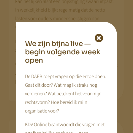
kan het lijken alsof een prijsstijging zwaar uitpakt.
In werkelijkheid blijkt regelmatig dat de netto
lasten voor ouders minder snel stijgen dan
verwacht.
In veel situaties ontwikkelen de netto kosten zich
We zijn bijna live —
zelfs gunstiger dan het nettoloon.
begin volgende week
open
Voor ondernemers is het daarom belangrijk om niet
alleen naar het brutotarief te kijken, maar ook naar
De DAEB roept vragen op die er toe doen.
het netto effect voor ouders.
Gaat dit door? Wat mag ik straks nog
verdienen? Wat betekent het voor mijn
rechtsvorm? Hoe bereid ik mijn
organisatie voor?
KDV Online beantwoordt die vragen met