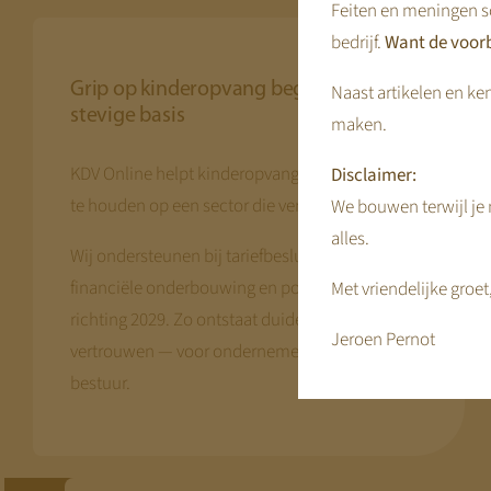
Feiten en meningen s
bedrijf.
Want de voorb
Grip op kinderopvang begint bij een
Naast artikelen en ken
stevige basis
maken.
KDV Online helpt kinderopvangorganisaties grip
Disclaimer:
te houden op een sector die verandert.
We bouwen terwijl je m
alles.
Wij ondersteunen bij tariefbesluitvorming,
financiële onderbouwing en positionering
Met vriendelijke groet
richting 2029. Zo ontstaat duidelijkheid en
Jeroen Pernot
vertrouwen — voor ondernemers, ouders en
bestuur.