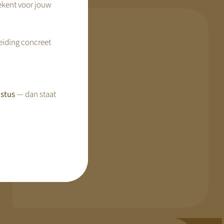
ekent voor jouw
reiding concreet
KDV Online
Verbindingslaan 35
1401 VC BUSSUM
stus
— dan staat
KvK: 56955839
Tel: 035 – 2203 006
In gesprek