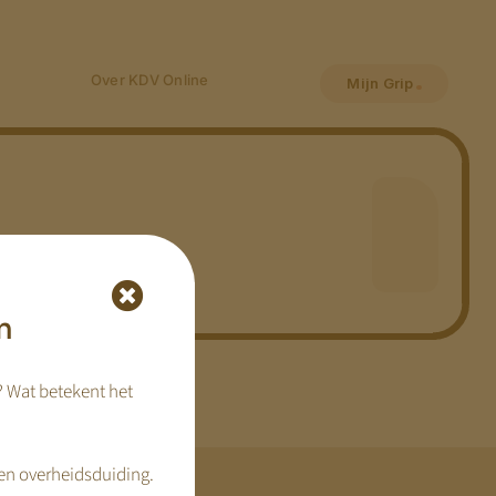
Over KDV Online
Mijn Grip
n
? Wat betekent het
en overheidsduiding.