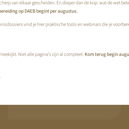
cherp van elkaar gescheiden. En dieper dan de kop: wat de wet bet
ereiding op DAEB begint per augustus.
nisdossiers vind je hier praktische tools en webinars die je voorbe
Keuze & Advies
Strategische Positiescan
Vermogensstrategie richting 2029
eekijkt. Niet alle pagina’s zijn al compleet.
Kom terug begin augu
Tariefstrategie & Onderbouwing
Ontwikkeling van niet-DAEB activiteiten
,
Structuur & governance
Waardebepaling & strategische opties