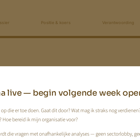
ssier
Positie & koers
Verantwoording
jna live — begin volgende week ope
op die er toe doen. Gaat dit door? Wat mag ik straks nog verdienen
 Hoe bereid ik mijn organisatie voor?
dt die vragen met onafhankelijke analyses — geen sectorlobby, ge