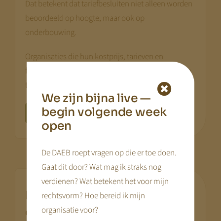
Dat betekent dat tariefbesluiten niet alleen worden
beoordeeld op hoogte, maar ook op
onderbouwing.
Organisaties die hun kostprijs, tarieven en
financiële keuzes inzichtelijk hebben, kunnen hun
tariefbeleid beter uitleggen en verdedigen.
We zijn bijna live —
begin volgende week
In gesprek over tariefstrategie
open
De DAEB roept vragen op die er toe doen.
Gaat dit door? Wat mag ik straks nog
verdienen? Wat betekent het voor mijn
Meer nadruk op
rechtsvorm? Hoe bereid ik mijn
.
organisatie voor?
onderbouwing