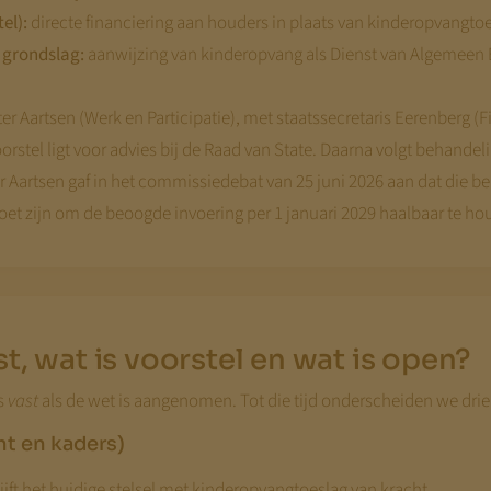
el):
directe financiering aan houders in plaats van kinderopvangto
 grondslag:
aanwijzing van kinderopvang als Dienst van Algemee
er Aartsen (Werk en Participatie), met staatssecretaris Eerenberg (
rstel ligt voor advies bij de Raad van State. Daarna volgt behande
r Aartsen gaf in het commissiedebat van 25 juni 2026 aan dat die b
oet zijn om de beoogde invoering per 1 januari 2029 haalbaar te ho
t, wat is voorstel en wat is open?
s
vast
als de wet is aangenomen. Tot die tijd onderscheiden we drie
ht en kaders)
lijft het huidige stelsel met kinderopvangtoeslag van kracht.