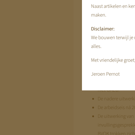
De normering van e
Naast artikelen en ken
aangekondigd hier
maken.
deze norm ligt dus 
Disclaimer:
De toepassing van
We bouwen terwijl je m
in het Woo-dossier
alles.
gevraagd, die op d
WNT is geen Europe
Met vriendelijke groet
moet worden vera
brengen
.
Jeroen Pernot
De detailregels v
niet-DAEB.
De nadere uitwerki
De arbeidseis ná 
De uitwerking van
invullingsgesprek
BVOK trokken zich