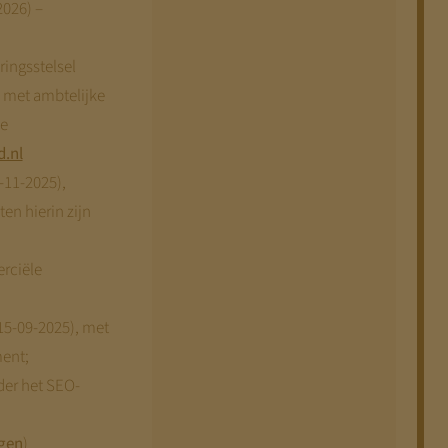
2026) –
ingsstelsel
s met ambtelijke
de
d.nl
-11-2025),
en hierin zijn
erciële
15-09-2025), met
ment;
der het SEO-
gen
)