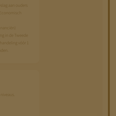
eslag aan ouders
n Economisch
Financiën)
ling in de Tweede
ehandeling vóór 1
uden.
 niveaus.