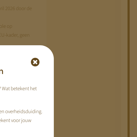
ril 2026 door de
ole op
 EU-kader, geen
n
muurprijs).
? Wat betekent het
en overheidsduiding.
ekent voor jouw
 — hierover lopen