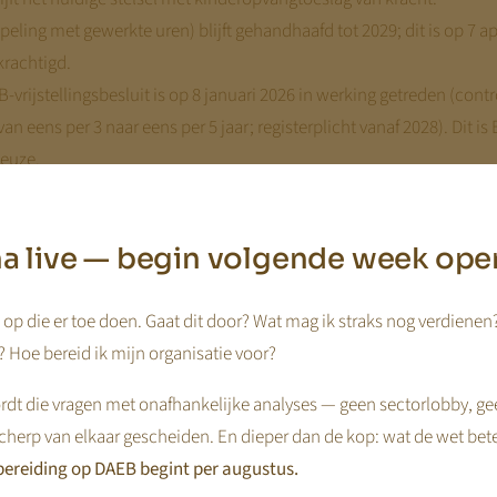
peling met gewerkte uren) blijft gehandhaafd tot 2029; dit is op 7 ap
rachtigd.
vrijstellingsbesluit is op 8 januari 2026 in werking getreden (contr
n eens per 3 naar eens per 5 jaar; registerplicht vanaf 2028). Dit is
keuze.
tskoers, nog niet aangenomen)
 kinderopvangtoeslag en directe financiering aan kindercentra en
jna live — begin volgende week ope
.
sonafhankelijke vergoeding (richtbeeld: circa 96% van de maximu
op die er toe doen. Gaat dit door? Wat mag ik straks nog verdienen
 als juridische route om het staatssteunrisico af te dekken.
 Hoe bereid ik mijn organisatie voor?
st of betwist)
dt die vragen met onafhankelijke analyses — geen sectorlobby, ge
cherp van elkaar gescheiden. En dieper dan de kop: wat de wet bet
rake is van staatssteun en of de DAEB-route nodig en rechtmatig is
ereiding op DAEB begint per augustus.
ses uiteen (zie hierna).