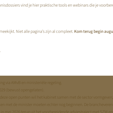
en redelijke winst / redelijk rendement. Het kabinet heeft in Kamer
nisdossiers vind je hier praktische tools en webinars die je voorbe
voor nog nader onderzoek te laten doen door een onafhankelijk ex
nog niet vast.
 de Wet normering topinkomens (WNT) op de hele sector.
Uit amb
eekijkt. Niet alle pagina’s zijn al compleet.
Kom terug begin augu
 blijkt dat het ministerie hiervoor in september 2025 instemming a
at moment nog niet was verleend. De sector bestrijdt de maatregel j
se DAEB-eis maar een zelfstandige nationale keuze, die apart op p
,
ntwoord — zie
De WNT: waarom het kabinet de hele kinderopvang
oor kostentoerekening en verantwoording op houderniveau, en de s
ng via AMvB en ministeriële regeling.
2029 (bewust opengelaten).
 deze open punten wil het kabinet samen met de sector vormgeven;
ken met de minister moeten echter nog beginnen. De brancheveren
 in mei 2026 terug uit het voorbereidende adviestraject met SZW 