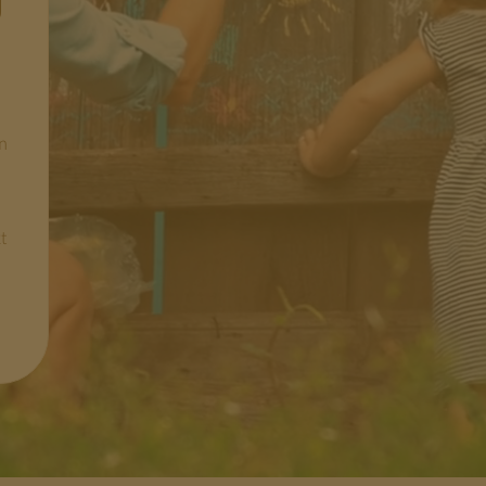
g
in
t
.