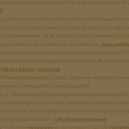
aat over de staatssteunaspecten (22-01-2026; aan de Kamer 10-02-
F
– communicatie tussen Financiën en SZW over het nieuwe financier
uit 26-06-2026, gepubliceerd 29-06-2026). Bundel van 422 pagina'
 concept-wetteksten. Let op: de inhoud loopt tot november 2025; 
gt dus niets over de actualiteit van de stukken erin –
open.overhei
e Brancheorganisatie Kinderopvang op het conceptwetsvoorstel (27
ische analyse van Stibbe, opgesteld in opdracht van BK. De standpunt
–
PDF incl. bijlagen
·
toelichting
 Partou Kinderopvang (28-11-2025) – reactie van de grootste comm
rgen over uitvoerbaarheid en voorspelbaarheid
r. K – Eerste Kamer-brief over toegankelijkheid en doelmatigheid (
 (aanwijzing voor 12 jaar; norm nettokosten plus redelijk rende
n onderzoek naar het redelijk rendement) en vijf bijlagen, waaron
 'Dé kostprijs bestaat niet' –
officiële bekendmakingen
 31-03-2026 (
Handelingen
) en stemmingen 07-04-2026 (
Handelin