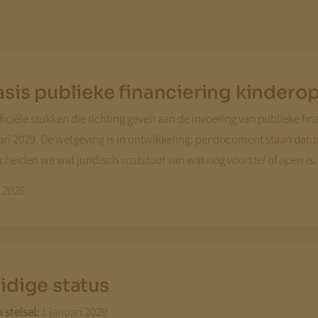
asis publieke financiering kinder
ficiële stukken die richting geven aan de invoering van publieke fin
ri 2029. De wetgeving is in ontwikkeling: per document staan datum
scheiden we wat juridisch
vaststaat
van wat nog
voorstel
of
open
is.
i 2026.
idige status
stelsel:
1 januari 2029