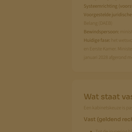
Systeemrichting (voorst
Voorgestelde juridische
Belang (DAEB)
Bewindspersoon:
minist
Huidige fase:
het wetsvoo
en Eerste Kamer. Ministe
januari 2028 afgerond m
Wat staat vas
Een kabinetskeuze is pa
Vast (geldend rec
Tot de invoering b