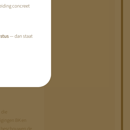
stuk 31322, nr. K
reiding concreet
tern bureau;
telijke stukken
stus
— dan staat
an BZK heeft
uridisch. De
roportionaliteit
 eronder wil
cheiding DAEB /
 die
igingen BK en
en beschouwen de