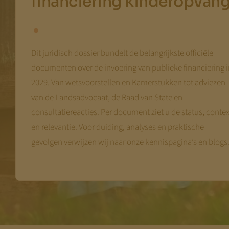
financiering kinderopvan
Dit juridisch dossier bundelt de belangrijkste officiële
documenten over de invoering van publieke financiering 
2029. Van wetsvoorstellen en Kamerstukken tot adviezen
van de Landsadvocaat, de Raad van State en
consultatiereacties. Per document ziet u de status, contex
en relevantie. Voor duiding, analyses en praktische
gevolgen verwijzen wij naar onze kennispagina’s en blogs