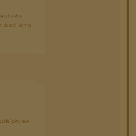
en brief te
n daarbij aan te
tatie (okt–nov