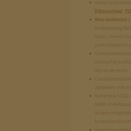
Advies landsadvoc
Rijksoverheid
·
PD
Woo-deelbesluit I
kinderopvang (besl
nota's, memo's en
publicatiedatum ze
Consultatiereacti
inclusief de jurid
die van de sector 
Consultatiereactie
aanbieder, met zo
Kamerstuk 31322, n
DAEB-onderbouwing
aangekondigd exter
kostprijsonderzoek
Tweeminutendebat