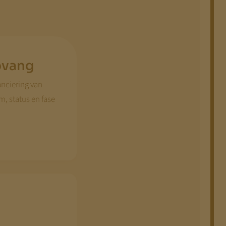
opvang
anciering van
, status en fase