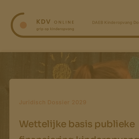
Ga
naar
inhoud
DAEB Kinderopvang Do
Juridisch Dossier 2029
Wettelijke basis publieke