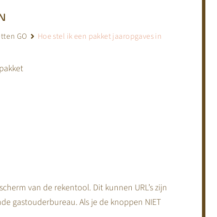
IN
etten GO
Hoe stel ik een pakket jaaropgaves in
 pakket
scherm van de rekentool. Dit kunnen URL’s zijn
ende gastouderbureau. Als je de knoppen NIET