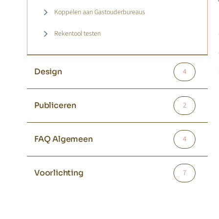
Koppelen aan Gastouderbureaus
Rekentool testen
Design
4
Publiceren
2
FAQ Algemeen
4
Voorlichting
7