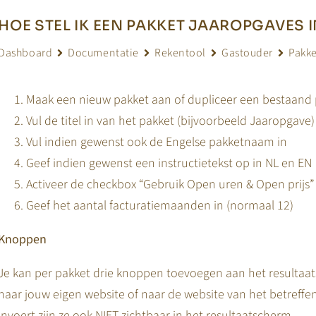
HOE STEL IK EEN PAKKET JAAROPGAVES 
Dashboard
Documentatie
Rekentool
Gastouder
Pakk
Maak een nieuw pakket aan of dupliceer een bestaand
Vul de titel in van het pakket (bijvoorbeeld Jaaropgave)
Vul indien gewenst ook de Engelse pakketnaam in
Geef indien gewenst een instructietekst op in NL en EN
Activeer de checkbox “Gebruik Open uren & Open prijs”
Geef het aantal facturatiemaanden in (normaal 12)
Knoppen
Je kan per pakket drie knoppen toevoegen aan het resultaat
naar jouw eigen website of naar de website van het betreff
invoert zijn ze ook NIET zichtbaar in het resultaatscherm.