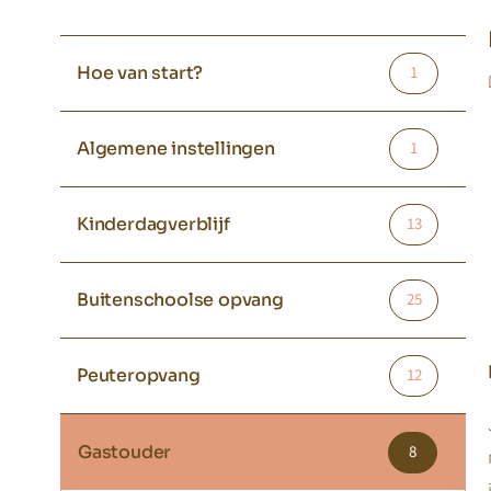
Hoe van start?
1
Algemene instellingen
1
Kinderdagverblijf
13
Buitenschoolse opvang
25
Peuteropvang
12
Gastouder
8