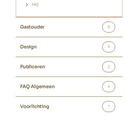
FAQ
Gastouder
8
Design
4
Publiceren
2
FAQ Algemeen
4
Voorlichting
7