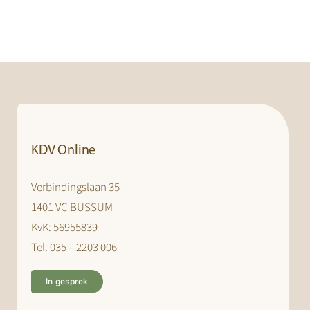
KDV Online
Verbindingslaan 35
1401 VC BUSSUM
KvK: 56955839
Tel: 035 – 2203 006
In gesprek