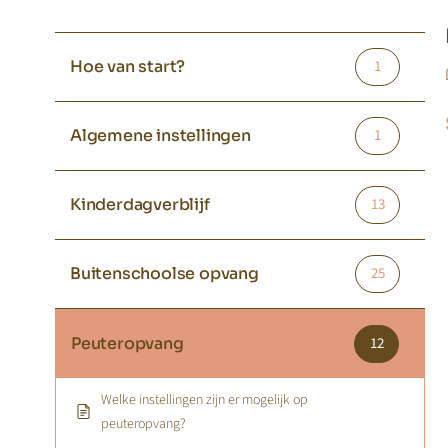
Hoe van start?
1
Algemene instellingen
1
Kinderdagverblijf
13
Buitenschoolse opvang
25
Peuteropvang
12
Welke instellingen zijn er mogelijk op
peuteropvang?