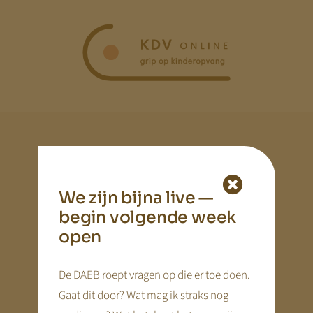
Ga
naar
inhoud
Inloggen
We zijn bijna live —
Eerste keer hier?
Vraag een nieuw wachtwoord
begin volgende week
aan!
open
Gebruikersnaam
De DAEB roept vragen op die er toe doen.
Gaat dit door? Wat mag ik straks nog