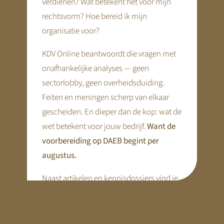
verdienen? Wat betekent het voor mijn
rechtsvorm? Hoe bereid ik mijn
Wachtwoord
organisatie voor?
KDV Online beantwoordt die vragen met
onafhankelijke analyses — geen
sectorlobby, geen overheidsduiding.
Gegevens onthouden
Feiten en meningen scherp van elkaar
gescheiden. En dieper dan de kop: wat de
Wachtwoord vergeten?
wet betekent voor jouw bedrijf.
Want de
voorbereiding op DAEB begint per
augustus.
Naast artikelen en kennisdossiers vind je
Alternative:
hier praktische tools en webinars die je
voorbereiding concreet maken.