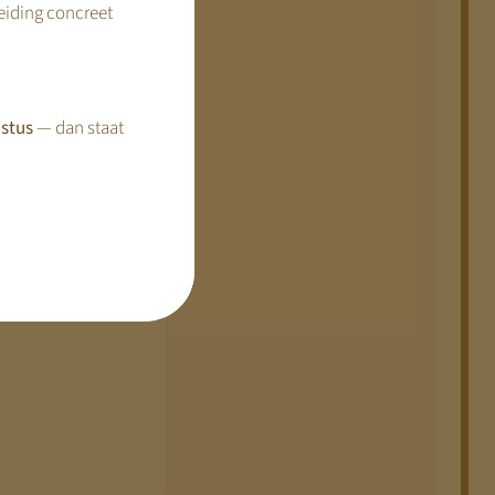
reiding concreet
nisaties bij het
stus
— dan staat
ing van niet-DAEB
ganisaties actief