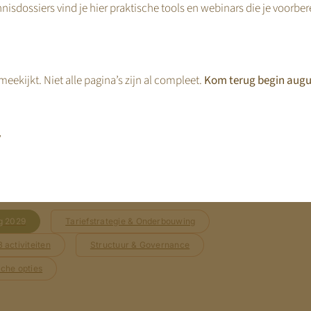
nisdossiers vind je hier praktische tools en webinars die je voorbe
.
 Implementatie
den, begint het echte werk. In deze fase begeleidt KDV Online orga
eekijkt. Niet alle pagina’s zijn al compleet.
Kom terug begin augu
an strategieën die passen binnen het toekomstige stelsel.
tariefbesluitvorming tot governance-vraagstukken en de ontwikkel
,
vaak de grootste groei — zowel inhoudelijk als financieel — omdat or
ge positie
g 2029
Tariefstrategie & Onderbouwing
 activiteiten
Structuur & Governance
che opties