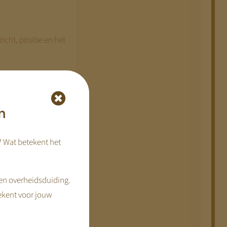
zicht, positie en het
ikkelrichtingen. Dit
n
? Wat betekent het
en overheidsduiding.
ekent voor jouw