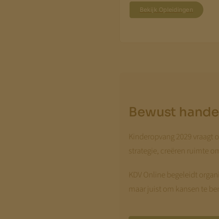
Bekijk Opleidingen
Bewust hande
Kinderopvang 2029 vraagt om
strategie, creëren ruimte om
KDV Online begeleidt organis
maar juist om kansen te ben