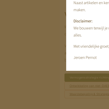
Naast artikelen en ken
maken.
Verdieping &
Disclaimer:
Wanneer keuzes gemaakt wor
We bouwen terwijl je m
ontwikkelen en uitvoeren v
alles.
Van vermogensstrategie en 
Met vriendelijke groet
activiteiten. Hier ontstaat 
Jeroen Pernot
bouwen aan hun toekomsti
Vermogensstrategie richtin
Ontwikkeling van niet-DAEB
Waardebepaling & Strategis