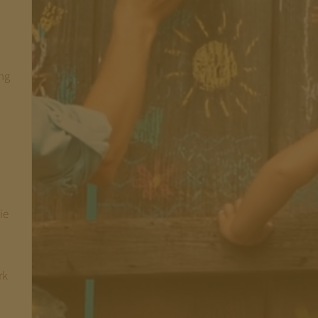
n
ng
ie
rk