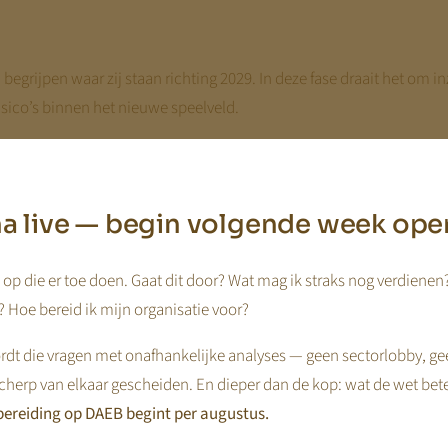
 begrijpen waar zij staan richting 2029. In deze fase draait het om in
sico’s binnen het nieuwe speelveld.
e huidige structuur, financiën, strategische ruimte en mogelijke ontw
e keuzes.
jna live — begin volgende week ope
op die er toe doen. Gaat dit door? Wat mag ik straks nog verdienen
 Hoe bereid ik mijn organisatie voor?
dt die vragen met onafhankelijke analyses — geen sectorlobby, ge
cherp van elkaar gescheiden. En dieper dan de kop: wat de wet bet
ereiding op DAEB begint per augustus.
naar concrete stappen