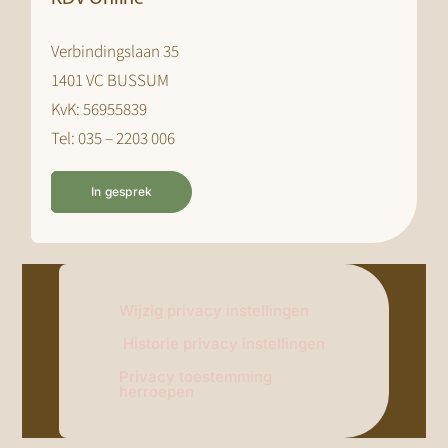
Verbindingslaan 35
1401 VC BUSSUM
KvK: 56955839
Tel: 035 – 2203 006
In gesprek
Wijzig privacy instellingen
Historie privacy instellingen
Privacy toestemming
herroepen