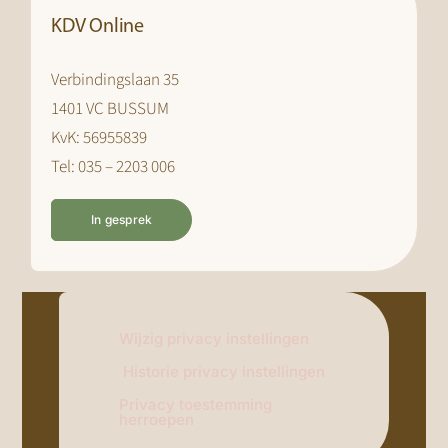
KDV Online
Verbindingslaan 35
1401 VC BUSSUM
KvK: 56955839
Tel: 035 – 2203 006
In gesprek
Wijzig privacy instellingen
Historie privacy instellingen
Privacy toestemming
herroepen