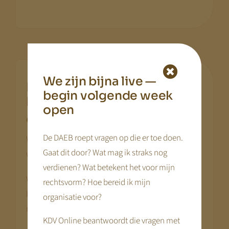
We zijn bijna live —
Keuze 3: Binnen de kern
begin volgende week
blijven of daarnaast
open
.
organiseren?
De DAEB roept vragen op die er toe doen.
Wanneer rendement binnen de kern proportioneel
Gaat dit door? Wat mag ik straks nog
wordt begrensd, ontstaat een tweede vraag:
verdienen? Wat betekent het voor mijn
Wil je uitsluitend afhankelijk blijven van
rechtsvorm? Hoe bereid ik mijn
kernopvang? Of organiseer je aanvullende waarde
organisatie voor?
naast een stabiele kern?
KDV Online beantwoordt die vragen met