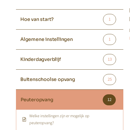
Hoe van start?
1
Algemene instellingen
1
Kinderdagverblijf
13
Buitenschoolse opvang
25
Peuteropvang
12
Welke instellingen zijn er mogelijk op
peuteropvang?