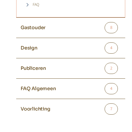
FAQ
Gastouder
8
Design
4
Publiceren
2
FAQ Algemeen
4
Voorlichting
7