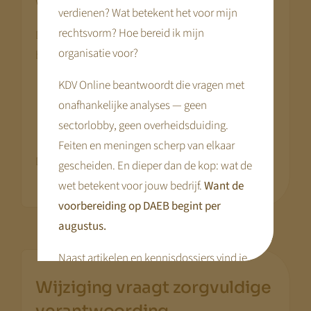
wordt georganiseerd binnen duidelijke kaders.
verdienen? Wat betekent het voor mijn
rechtsvorm? Hoe bereid ik mijn
Door vaste contracturen te combineren met
organisatie voor?
beperkte flexibiliteit ontstaat een model waarin:
KDV Online beantwoordt die vragen met
bezetting beter voorspelbaar wordt
onafhankelijke analyses — geen
personeelsplanning stabieler wordt
sectorlobby, geen overheidsduiding.
de volumebasis beschermd blijft
Feiten en meningen scherp van elkaar
Dat versterkt de continuïteit van de organisatie.
gescheiden. En dieper dan de kop: wat de
wet betekent voor jouw bedrijf.
Want de
voorbereiding op DAEB begint per
augustus.
Naast artikelen en kennisdossiers vind je
hier praktische tools en webinars die je
Wijziging vraagt zorgvuldige
voorbereiding concreet maken.
.
verantwoording