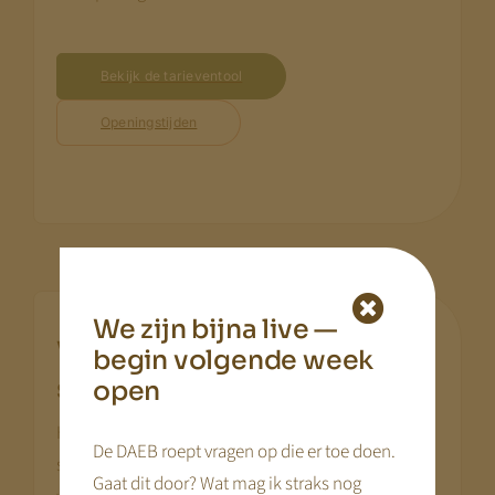
Bekijk de tarieventool
Openingstijden
We zijn bijna live —
Van flexibiliteit naar een
begin volgende week
.
stabiel exploitatiemodel
open
Het beperken van flexibiliteit betekent niet dat
De DAEB roept vragen op die er toe doen.
service verdwijnt. Het betekent dat flexibiliteit
Gaat dit door? Wat mag ik straks nog