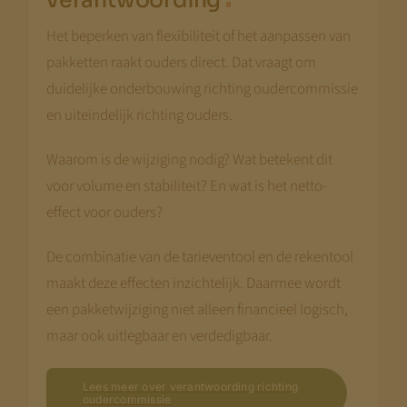
Disclaimer:
Het beperken van flexibiliteit of het aanpassen van
We bouwen terwijl je meekijkt. Niet alle
pakketten raakt ouders direct. Dat vraagt om
pagina’s zijn al compleet.
Kom terug
duidelijke onderbouwing richting oudercommissie
begin augustus
— dan staat alles.
en uiteindelijk richting ouders.
Met vriendelijke groet,
Waarom is de wijziging nodig? Wat betekent dit
voor volume en stabiliteit? En wat is het netto-
Jeroen Pernot
effect voor ouders?
De combinatie van de tarieventool en de rekentool
maakt deze effecten inzichtelijk. Daarmee wordt
een pakketwijziging niet alleen financieel logisch,
maar ook uitlegbaar en verdedigbaar.
Lees meer over verantwoording richting
oudercommissie