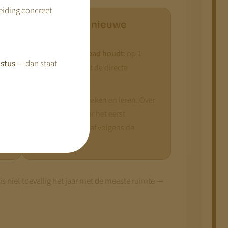
reiding concreet
r
2029 — het nieuwe
stelsel
ar
Vast, als het tijdpad houdt:
op 1
e
stus
— dan staat
januari 2029 gaat de directe
financiering in.
Wat jij doet:
bewaken en leren. Over
en.
dit jaar leg je voor het eerst
verantwoording af volgens de
nieuwe regels.
 is niet toevallig het jaar met de meeste ruimte —