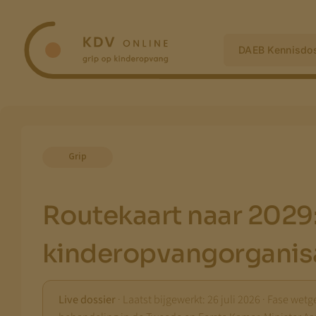
Ga
naar
inhoud
DAEB Kennisdos
Grip
Routekaart naar 2029: 
kinderopvangorganis
Live dossier
· Laatst bijgewerkt: 26 juli 2026 · Fase we