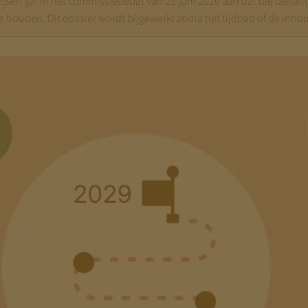
rtsen gaf in het commissiedebat van 25 juni 2026 aan dat die behan
e houden. Dit dossier wordt bijgewerkt zodra het tijdpad of de inhou