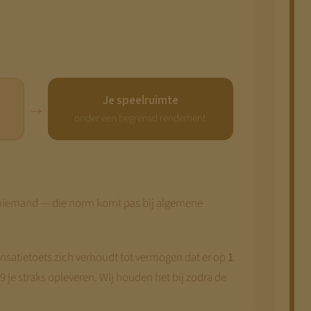
Je speelruimte
→
onder een begrensd rendement
t niemand — die norm komt pas bij algemene
atietoets zich verhoudt tot vermogen dat er op
1
9 je straks opleveren. Wij houden het bij zodra de