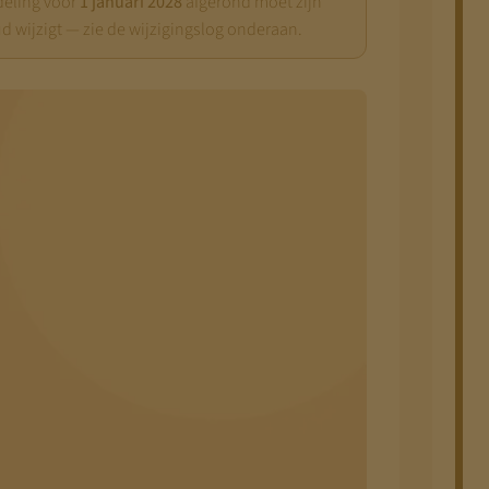
deling vóór
1 januari 2028
afgerond moet zijn
d wijzigt — zie de wijzigingslog onderaan.