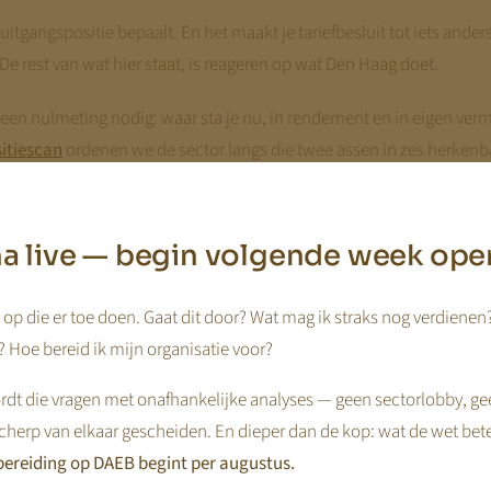
uitgangspositie bepaalt. En het maakt je tariefbesluit tot iets ander
De rest van wat hier staat, is reageren op wat Den Haag doet.
 een nulmeting nodig: waar sta je nu, in rendement en in eigen verm
itiescan
ordenen we de sector langs die twee assen in zes herkenb
t vak bepaalt hoeveel speelruimte je in de komende drie jaar hebt.
zie je wat vaststaat en wat nog open is; per spoor verwijzen we door
jna live — begin volgende week ope
geen link. Dit dossier is de spiegel van het kennisdossier
De weg naa
doet.
op die er toe doen. Gaat dit door? Wat mag ik straks nog verdienen
 Hoe bereid ik mijn organisatie voor?
g
dt die vragen met onafhankelijke analyses — geen sectorlobby, ge
verhouding:
hoe verder je kijkt, hoe minder er vaststaat.
Dat is geen
cherp van elkaar gescheiden. En dieper dan de kop: wat de wet bet
ereiding op DAEB begint per augustus.