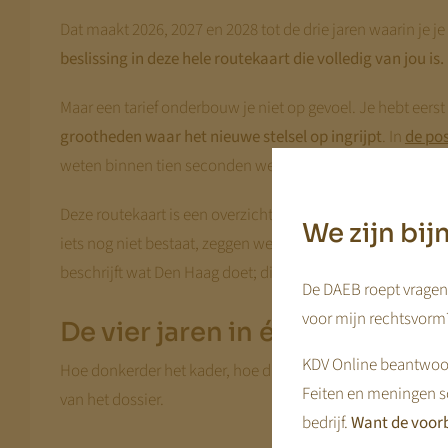
Dat maakt 2026, 2027 en 2028 tot de drie jaren waarin je je 
beslissing in deze hele routekaart die volledig van jou is.
Maar een tarief onderbouw je niet op gevoel. Je hebt eerst
grootheden waar het nieuwe stelsel op ingrijpt
. In
de pos
weten binnen tien seconden welk vak het hunne is — en da
Deze routekaart is een overzicht, geen handboek. Per jaar 
We zijn bi
iets nog niet bestaat, zeggen we dat — en dan staat er ook 
beschrijft wat Den Haag doet; dit dossier beschrijft wat jij 
De DAEB roept vragen 
voor mijn rechtsvorm?
De vier jaren in één oogopsla
KDV Online beantwoor
Hoe donkerder het kader, hoe dichter bij 2029. Let op de 
Feiten en meningen s
van het dossier.
bedrijf.
Want de voorb