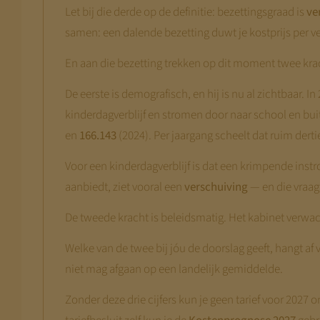
Let bij die derde op de definitie: bezettingsgraad is
ve
samen: een dalende bezetting duwt je kostprijs per 
En aan die bezetting trekken op dit moment twee kra
De eerste is demografisch, en hij is nu al zichtbaar. 
kinderdagverblijf en stromen door naar school en bui
en
166.143
(2024). Per jaargang scheelt dat ruim dert
Voor een kinderdagverblijf is dat een krimpende inst
aanbiedt, ziet vooral een
verschuiving
— en die vraag
De tweede kracht is beleidsmatig. Het kabinet verwac
Welke van de twee bij jóu de doorslag geeft, hangt af 
niet mag afgaan op een landelijk gemiddelde.
Zonder deze drie cijfers kun je geen tarief voor 202