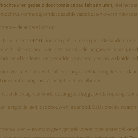
rkochte uren gedeeld door totale capaciteit aan uren
, niet het a
verkocht uur omhoog, omdat dezelfde vaste kosten over minder ure
chten — de andere kant op.
In 2021 werden
179.441
kinderen geboren: een piek. Die kinderen zijn nu
tenschoolse opvang. Wat instroomt zijn de jaargangen daarna, en di
ienduizend kinderen. Het gemiddeld kindertal per vrouw daalde in d
room. Voor een buitenschoolse opvang is het het omgekeerde: daar 
t om verplaatsing van capaciteit, niet om afbouw.
ht dat de vraag naar kinderopvang juist
stijgt
, omdat opvang voor o
van je regio, je leeftijdsopbouw en je aanbod. Dat is precies waarom 
7 onderbouwen — en straks geen gesprek voeren over kostendekkendh