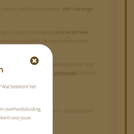
s dan een jaarlijkse routineklus.
Het is de enige
ogen? Dat zijn niet toevallig
precies de twee
are uitgangsposities. De meeste bestuurders
 naar het dossier waar de verdieping staat. Waar
n
r 2029: het tijdpad en het ingroeipad
. Dat stuk
? Wat betekent het
en overheidsduiding.
 tekortkoming van deze kaart — dat is de stand
ekent voor jouw