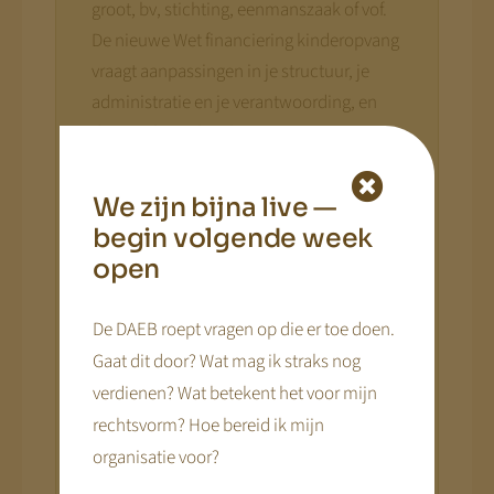
groot, bv, stichting, eenmanszaak of vof.
De nieuwe Wet financiering kinderopvang
vraagt aanpassingen in je structuur, je
administratie en je verantwoording, en
die voorbereiding begint niet in 2029,
maar nú
.
We zijn bijna live —
De DAEB heeft
bedrijfseconomische
begin volgende week
gevolgen
— voor je rendement, je
open
tarieven, je vermogensopbouw en de
manier waarop je je financiering en
De DAEB roept vragen op die er toe doen.
structuur inricht. Dat zijn geen zaken die
Gaat dit door? Wat mag ik straks nog
je op het laatste moment regelt. Wie te
verdienen? Wat betekent het voor mijn
laat begint, kan straks niet meer bijsturen;
rechtsvorm? Hoe bereid ik mijn
wie nu voorbereidt, staat klaar voor de
toekomst
.
organisatie voor?