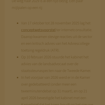
De weg naar 2029 is al een tijd bezig. Een paar
mijlpalen op een rij:
Van 17 oktober tot 28 november 2025 lag het
conceptwetsvoorstel
ter internetconsultatie.
Daarop kwamen stevige reacties uit de sector
en een kritisch advies van het Adviescollege
toetsing regeldruk (ATR).
Op 10 februari 2026 stuurde het kabinet het
advies van de landsadvocaat over de
staatssteunaspecten naar de Tweede Kamer.
In het voorjaar van 2026 werd er in de Kamer
over gedebatteerd (onder meer een
tweeminutendebat op 31 maart), en op 21
april 2026 bevestigde het kabinet met een
Kamerbrief dat het koers houdt op het nieuwe