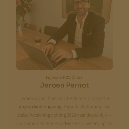
Eigenaar KDV Online
Jeroen Pernot
Jeroen is oprichter van KDV Online. Zijn missie:
grip op kinderopvang
. Hij vertaalt de complexe
stelselherziening richting 2029 naar de praktijk —
van Kamerdebatten en adviezen tot wetgeving. Zo