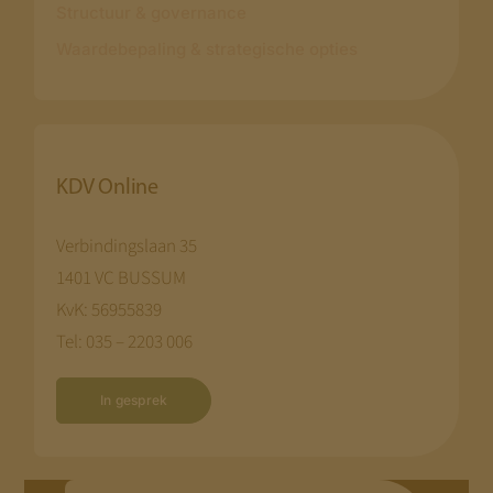
Structuur & governance
Disclaimer:
Waardebepaling & strategische opties
We bouwen terwijl je meekijkt. Niet alle
pagina’s zijn al compleet.
Kom terug
begin augustus
— dan staat alles.
KDV Online
Met vriendelijke groet,
Jeroen Pernot
Verbindingslaan 35
1401 VC BUSSUM
KvK: 56955839
Tel: 035 – 2203 006
In gesprek