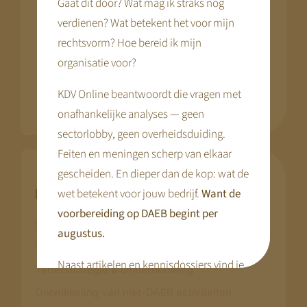
Gaat dit door? Wat mag ik straks nog
Wij ondersteunen bij tariefbesluitvorming,
verdienen? Wat betekent het voor mijn
financiële onderbouwing en positionering
rechtsvorm? Hoe bereid ik mijn
richting 2029. Zo ontstaat duidelijkheid en
organisatie voor?
vertrouwen — voor ondernemers, ouders en
bestuur.
KDV Online beantwoordt die vragen met
onafhankelijke analyses — geen
sectorlobby, geen overheidsduiding.
Feiten en meningen scherp van elkaar
gescheiden. En dieper dan de kop: wat de
wet betekent voor jouw bedrijf.
Want de
Keuze & Advies
voorbereiding op DAEB begint per
Strategische Positiescan
augustus.
Vermogensstrategie richting 2029
Naast artikelen en kennisdossiers vind je
Tariefstrategie & Onderbouwing
hier praktische tools en webinars die je
Ontwikkeling van niet-DAEB activiteiten
voorbereiding concreet maken.