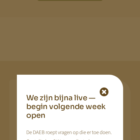
We zijn bijna live —
Grip op kinderopvang begint bij een
stevige basis
begin volgende week
open
KDV Online helpt kinderopvangorganisaties grip
te houden op een sector die verandert.
De DAEB roept vragen op die er toe doen.