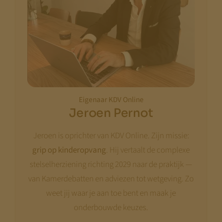
Eigenaar KDV Online
Jeroen Pernot
Jeroen is oprichter van KDV Online. Zijn missie:
grip op kinderopvang
. Hij vertaalt de complexe
stelselherziening richting 2029 naar de praktijk —
van Kamerdebatten en adviezen tot wetgeving. Zo
weet jij waar je aan toe bent en maak je
onderbouwde keuzes.