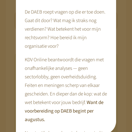
De DAEB roept vragen op die er toe doen.
Bronnen
Gaat dit door? Wat mag ik straks nog
verdienen? Wat betekent het voor mijn
rechtsvorm? Hoe bereid ik mijn
organisatie voor?
KDV Online beantwoordt die vragen met
Wat betekent dit voor
onafhankelijke analyses — geen
jóuw organisatie?
sectorlobby, geen overheidsduiding.
De artikelen op KDV Online leggen uit wát
Feiten en meningen scherp van elkaar
er verandert. De overstap naar het nieuwe
gescheiden. En dieper dan de kop: wat de
financieringsstelsel raakt
élke
wet betekent voor jouw bedrijf.
Want de
kinderopvangorganisatie
— klein of
voorbereiding op DAEB begint per
groot, bv, stichting, eenmanszaak of vof.
augustus.
De nieuwe Wet financiering kinderopvang
vraagt aanpassingen in je structuur, je