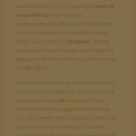
de arbeidseis leidt in het nieuwe stelsel
nooit tot
terugvordering
— ook niet bij de
kinderopvanglocatie. Blijkt bij controle dat een
ouder niet meer werkt, dan wordt de subsidie
hooguit voor de toekomst
stopgezet
, niet met
terugwerkende kracht teruggevorderd. Alleen bij
georganiseerde misbruiksituaties geldt een ander,
strenger regime.
Waar een correctie of terugvordering wél in beeld
komt, is bij onjuistheden of fouten in de subsidie
waarvoor de houder
zélf
verantwoordelijk is —
bijvoorbeeld onjuiste gegevens over het aantal
uren. De uitvoerder stelt de subsidie na afloop van
het jaar vast en past zo nodig een financiële
correctie toe, en die wordt in het nieuwe stelsel bij