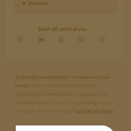
Bronnen
Deel dit artikel via...
Zorgvuldig samengesteld — en open voor jouw
kennis.
Deze informatie is met de grootste
zorgvuldigheid samengesteld en gebaseerd op
officiële bronnen. Zie je toch iets wat volgens jou
niet klopt, of heb je een vraag?
Laat het ons weten