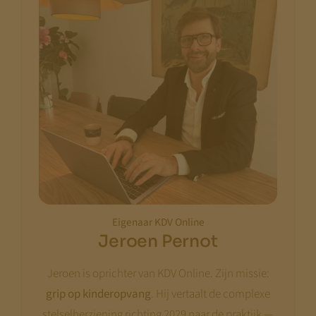
Eigenaar KDV Online
Jeroen Pernot
Jeroen is oprichter van KDV Online. Zijn missie:
grip op kinderopvang
. Hij vertaalt de complexe
stelselherziening richting 2029 naar de praktijk —