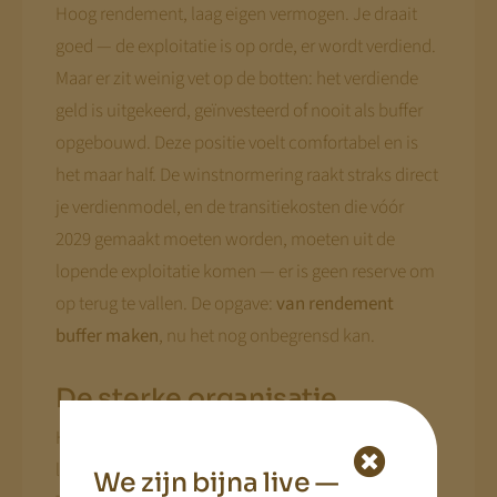
Hoog rendement, laag eigen vermogen. Je draait
goed — de exploitatie is op orde, er wordt verdiend.
Maar er zit weinig vet op de botten: het verdiende
geld is uitgekeerd, geïnvesteerd of nooit als buffer
opgebouwd. Deze positie voelt comfortabel en is
het maar half. De winstnormering raakt straks direct
je verdienmodel, en de transitiekosten die vóór
2029 gemaakt moeten worden, moeten uit de
lopende exploitatie komen — er is geen reserve om
op terug te vallen. De opgave:
van rendement
buffer maken
, nu het nog onbegrensd kan.
De sterke organisatie
Hoog rendement, hoog eigen vermogen. De
luxepositie: je verdient goed én je hebt reserves.
We zijn bijna live —