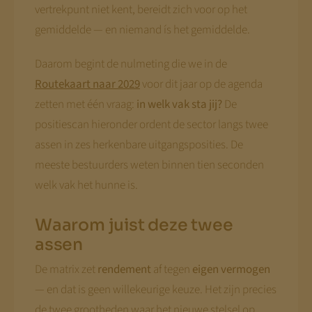
vertrekpunt niet kent, bereidt zich voor op het
gemiddelde — en niemand ís het gemiddelde.
Daarom begint de nulmeting die we in de
Routekaart naar 2029
voor dit jaar op de agenda
zetten met één vraag:
in welk vak sta jij?
De
positiescan hieronder ordent de sector langs twee
assen in zes herkenbare uitgangsposities. De
meeste bestuurders weten binnen tien seconden
welk vak het hunne is.
Waarom juist deze twee
assen
De matrix zet
rendement
af tegen
eigen vermogen
— en dat is geen willekeurige keuze. Het zijn precies
de twee grootheden waar het nieuwe stelsel op