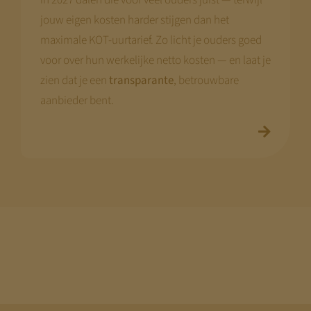
in 2027 dalen die voor veel ouders juist — terwijl
jouw eigen kosten harder stijgen dan het
maximale KOT-uurtarief. Zo licht je ouders goed
voor over hun werkelijke netto kosten — en laat je
zien dat je een
transparante
, betrouwbare
aanbieder bent.