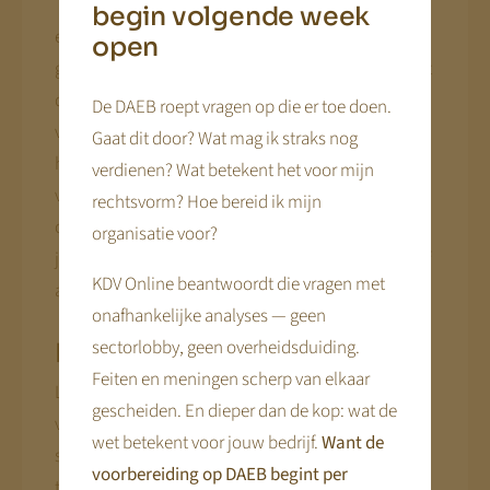
Tijd en geld zijn hier geen knelpunt — het risico is
begin volgende week
een ander: onderschatting. Juist organisaties die er
open
goed voor staan, stellen de voorbereiding uit omdat
de urgentie ontbreekt. Terwijl de winstnormering
De DAEB roept vragen op die er toe doen.
voor deze groep de grootste relatieve impact heeft:
Gaat dit door? Wat mag ik straks nog
hoe hoger je huidige rendement, hoe groter het
verdienen? Wat betekent het voor mijn
verschil met wat er straks als redelijk geldt. De
rechtsvorm? Hoe bereid ik mijn
opgave:
reken de nieuwe spelregels vroeg door
op
organisatie voor?
je eigen cijfers, zodat je weet wat je te verdedigen of
KDV Online beantwoordt die vragen met
aan te passen hebt.
onafhankelijke analyses — geen
sectorlobby, geen overheidsduiding.
De kwetsbare organisatie
Feiten en meningen scherp van elkaar
Laag maar positief rendement, laag eigen
gescheiden. En dieper dan de kop: wat de
vermogen. Je verdient geld — maar weinig, en er
wet betekent voor jouw bedrijf.
Want de
staat geen buffer achter. Dat maakt deze positie één
voorbereiding op DAEB begint per
tegenvaller verwijderd van problemen: een CAO-