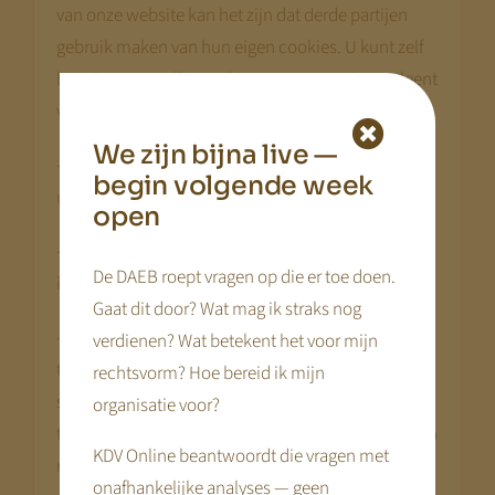
van onze website kan het zijn dat derde partijen
gebruik maken van hun eigen cookies. U kunt zelf
bepalen aan welke cookies u toestemming verleent
via onderstaande links.
We zijn bijna live —
– [rcb-consent type=”change” tag=”a” text=”Wijzig
begin volgende week
uw privacy instellingen”]
open
– [rcb-consent type=”history” tag=”a” text=”Privacy
De DAEB roept vragen op die er toe doen.
instellingen historie”]
Gaat dit door? Wat mag ik straks nog
– [rcb-consent type=”revoke” tag=”a”
verdienen? Wat betekent het voor mijn
text=”Toestemmingen herroepen”
rechtsvorm? Hoe bereid ik mijn
successmessage=”U heeft succesvol de
organisatie voor?
toestemmingen herroepen. De pagina herlaadt zich
KDV Online beantwoordt die vragen met
nu.”]
onafhankelijke analyses — geen