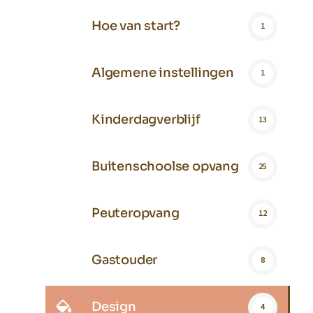
Hoe van start?
1
Algemene instellingen
1
Kinderdagverblijf
13
Buitenschoolse opvang
25
Peuteropvang
12
Gastouder
8
Design
4