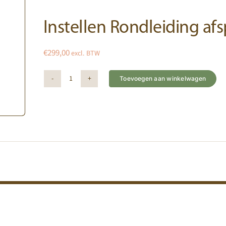
Instellen Rondleiding a
€
299,00
excl. BTW
Toevoegen aan winkelwagen
Instellen
Alternative:
Rondleiding
afspraken
module
aantal