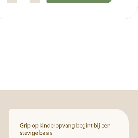
AVG
Alternative:
Cookie
banner
aantal
Grip op kinderopvang begint bij een
stevige basis