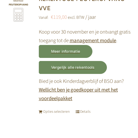
Deze
VVE
optie
€
119,00
/ jaar
excl. BTW
Vanaf:
kan
gekozen
Koop voor 30 november en je ontvangt gratis
worden
toegang tot de
management module
.
op
Meer informatie
de
productpagina
Vergelijk alle rekentools
Bied je ook Kinderdagverblijf of BSO aan?
Wellicht ben je goedkoper uit met het
voordeelpakket
Opties selecteren
Details
Dit
product
heeft