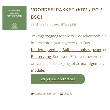
meerdere
variaties.
VOORDEELPAKKET (KDV / PO /
Deze
BSO)
optie
€
249,00
/ jaar
excl. BTW
Vanaf:
kan
gekozen
Je krijgt toegang tot alle drie de rekentools die
worden
in 1 rekentool geïntegreerd zijn. Dus
op
Kinderdagverblijf
,
Buitenschoolse opvang
en
de
Peutervang
. Koop voor 30 november en je
productpagina
ontvangt gratis toegang tot de
management
module
.
Vergelijk alle rekentools
Opties selecteren
Details
Dit
product
heeft