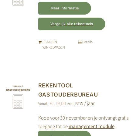
kan
Meer informatie
gekozen
worden
Vergelijk alle rekentools
op
de
PLAATS IN
Details
productpagina
WINKELWAGEN
REKENTOOL
GASTOUDERBUREAU
€
119,00
/ jaar
excl. BTW
Vanaf:
Koop voor 30 november en je ontvangt gratis
toegang tot de
management module
.