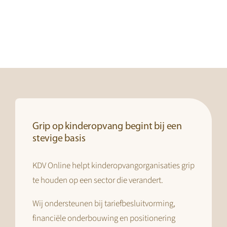
meerdere
variaties.
Deze
optie
kan
gekozen
worden
op
de
Grip op kinderopvang begint bij een
productpagina
stevige basis
KDV Online helpt kinderopvangorganisaties grip
te houden op een sector die verandert.
Wij ondersteunen bij tariefbesluitvorming,
financiële onderbouwing en positionering