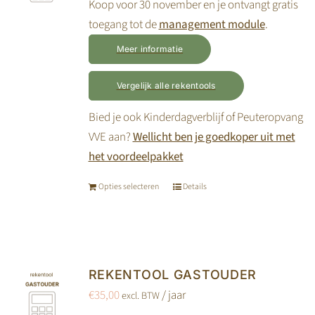
Koop voor 30 november en je ontvangt gratis
toegang tot de
management module
.
Meer informatie
Vergelijk alle rekentools
Bied je ook Kinderdagverblijf of Peuteropvang
VVE aan?
Wellicht ben je goedkoper uit met
het voordeelpakket
Opties selecteren
Details
Dit
product
heeft
meerdere
variaties.
REKENTOOL GASTOUDER
Deze
€
35,00
/ jaar
excl. BTW
optie