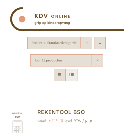
Ga
naar
inhoud
Sorteer op
Standaardvolgorde
Toon
12 producten
REKENTOOL BSO
€
119,00
/ jaar
excl. BTW
Vanaf: