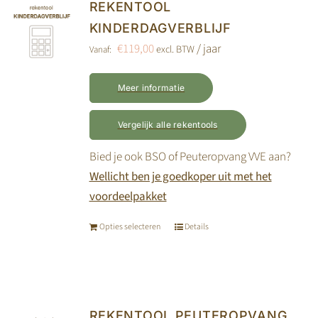
variaties.
productpagina
REKENTOOL
Deze
KINDERDAGVERBLIJF
optie
€
119,00
/ jaar
excl. BTW
Vanaf:
kan
gekozen
Meer informatie
worden
op
Vergelijk alle rekentools
de
Bied je ook BSO of Peuteropvang VVE aan?
productpagina
Wellicht ben je goedkoper uit met het
voordeelpakket
Opties selecteren
Details
Dit
product
heeft
meerdere
variaties.
REKENTOOL PEUTEROPVANG