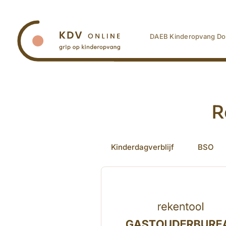
Ga
naar
inhoud
DAEB Kinderopvang Do
R
Kinderdagverblijf
BSO