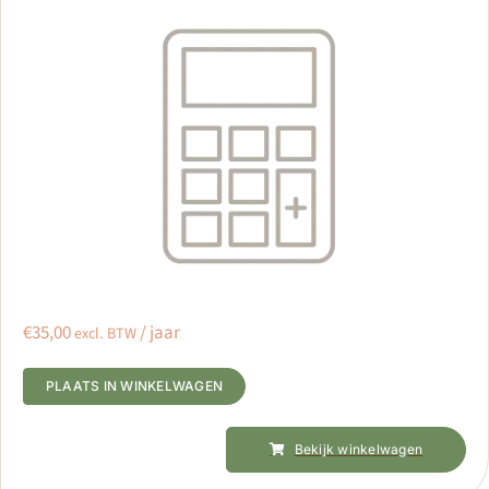
Peuteropvang VVE
Gastouderbureau
Voordeelpakket
Rekentool instellen
€
35,00
/ jaar
excl. BTW
PLAATS IN WINKELWAGEN
Alternative:
Bekijk winkelwagen