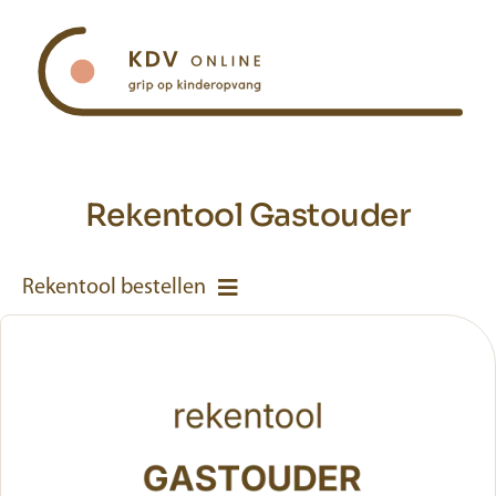
Ga
naar
inhoud
Rekentool Gastouder
Rekentool bestellen
Kinderdagverblijf
BSO