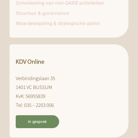
Ontwikkeling van niet-DAEB activiteiten
Structuur & governance
Waardebepaling & strategische opties
KDV Online
Verbindingslaan 35
1401 VC BUSSUM
KvK: 56955839
Tel: 035 – 2203 006
In gesprek