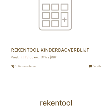
REKENTOOL KINDERDAGVERBLIJF
€
119,00
/ jaar
excl. BTW
Vanaf:
Opties selecteren
Details
Dit
product
heeft
meerdere
variaties.
Deze
optie