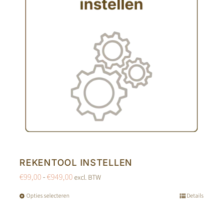
kan
gekozen
worden
op
de
productpagina
REKENTOOL INSTELLEN
Prijsklasse:
€
99,00
-
€
949,00
excl. BTW
€99,00
Opties selecteren
Details
Dit
tot
product
€949,00