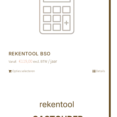
REKENTOOL BSO
€
119,00
/ jaar
excl. BTW
Vanaf:
Opties selecteren
Details
Dit
product
heeft
meerdere
variaties.
Deze
optie