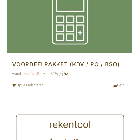
VOORDEELPAKKET (KDV / PO / BSO)
€
249,00
/ jaar
excl. BTW
Vanaf:
Opties selecteren
Details
Dit
product
heeft
meerdere
variaties.
Deze
optie