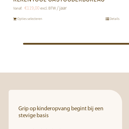
€
119,00
/ jaar
excl. BTW
Vanaf:
Opties selecteren
Details
Dit
product
heeft
meerdere
variaties.
Deze
optie
kan
gekozen
worden
op
de
Grip op kinderopvang begint bij een
stevige basis
productpagina