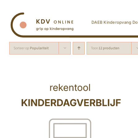
Ga
naar
inhoud
DAEB Kinderopvang Do
Sorteer op
Populariteit
Toon
12 producten