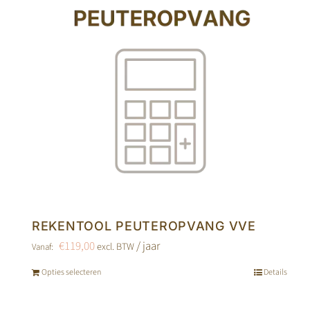
kan
gekozen
worden
op
de
productpagina
REKENTOOL PEUTEROPVANG VVE
€
119,00
/ jaar
excl. BTW
Vanaf:
Opties selecteren
Details
Dit
product