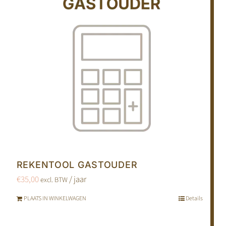
kan
gekozen
worden
op
de
productpagina
REKENTOOL GASTOUDER
€
35,00
/ jaar
excl. BTW
PLAATS IN WINKELWAGEN
Details