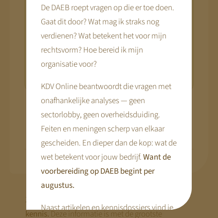
stap voor stap voorbereidt: waar je staat,
De DAEB roept vragen op die er toe doen.
wat je moet regelen, en wanneer. Wil je als
Gaat dit door? Wat mag ik straks nog
eerste horen zodra dat er is?
verdienen? Wat betekent het voor mijn
rechtsvorm? Hoe bereid ik mijn
Ik wil weten wat dit voor mij
organisatie voor?
betekent
KDV Online beantwoordt die vragen met
onafhankelijke analyses — geen
sectorlobby, geen overheidsduiding.
Deel dit artikel via...
Feiten en meningen scherp van elkaar
gescheiden. En dieper dan de kop: wat de
wet betekent voor jouw bedrijf.
Want de
voorbereiding op DAEB begint per
augustus.
Zorgvuldig samengesteld — en open voor jouw
Naast artikelen en kennisdossiers vind je
kennis.
Deze informatie is met de grootste