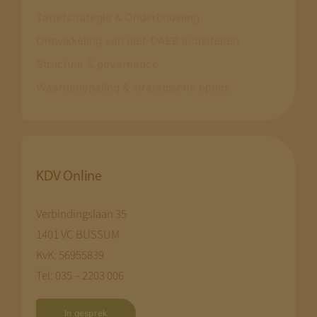
Tariefstrategie & Onderbouwing
Ontwikkeling van niet-DAEB activiteiten
Structuur & governance
Waardebepaling & strategische opties
KDV Online
Verbindingslaan 35
1401 VC BUSSUM
KvK: 56955839
Tel: 035 – 2203 006
In gesprek