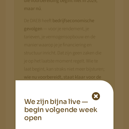
die voorbereiding begint niet in 2029,
maar nú
.
De DAEB heeft
bedrijfseconomische
gevolgen
— voor je rendement, je
tarieven, je vermogensopbouw en de
manier waarop je je financiering en
structuur inricht. Dat zijn geen zaken die
je op het laatste moment regelt. Wie te
laat begint, kan straks niet meer bijsturen;
wie nu voorbereidt, staat klaar voor de
toekomst
.
Binnenkort komen er tools, levende
We zijn bijna live —
dossiers, webinars en opleidingen
begin volgende week
waarmee je de gevolgen voor jóuw
open
situatie concreet in beeld brengt en je