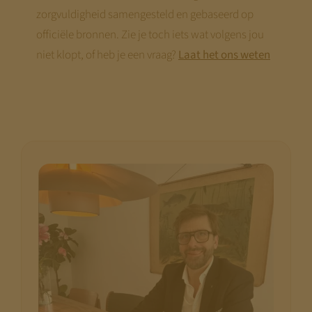
hier praktische tools en webinars die je
zorgvuldigheid samengesteld en gebaseerd op
voorbereiding concreet maken.
officiële bronnen. Zie je toch iets wat volgens jou
niet klopt, of heb je een vraag?
Laat het ons weten
Disclaimer:
We bouwen terwijl je meekijkt. Niet alle
pagina’s zijn al compleet.
Kom terug
begin augustus
— dan staat alles.
Met vriendelijke groet,
Jeroen Pernot