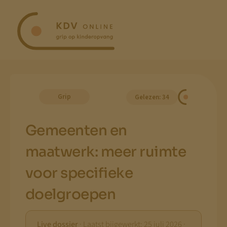
Ga
naar
inhoud
Grip
Gelezen: 34
Gemeenten en
maatwerk: meer ruimte
voor specifieke
doelgroepen
Live dossier
· Laatst bijgewerkt: 25 juli 2026 ·