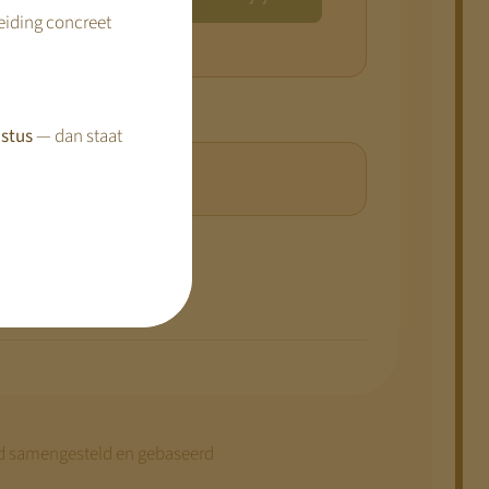
reiding concreet
stus
— dan staat
id samengesteld en gebaseerd