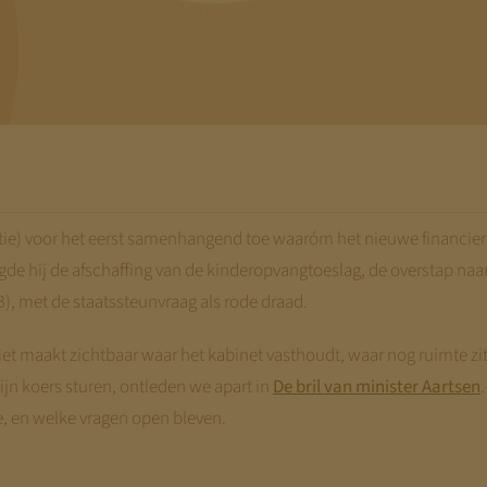
ipatie) voor het eerst samenhangend toe waaróm het nieuwe financi
gde hij de afschaffing van de kinderopvangtoeslag, de overstap naar
, met de staatssteunvraag als rode draad.
 Het maakt zichtbaar waar het kabinet vasthoudt, waar nog ruimte z
zijn koers sturen, ontleden we apart in
De bril van minister Aartsen
tte, en welke vragen open bleven.