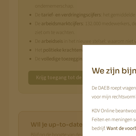
ondernemerschap.
De
tarief- en verdringingscijfers
: het gemiddelde 
De
arbeidsmarktcijfers
: 132.000 medewerkers, d
ziet om te wachten.
De
arbeidseis
in het nieuwe stelsel: waarom niet v
Het
politieke krachtenveld
: waar D66, CDA, JA21
De
volledige toezeggingenlijst
van de minister, m
We zijn bi
Krijg toegang tot de volledige analyse
De DAEB roept vragen 
voor mijn rechtsvorm?
KDV Online beantwoor
Feiten en meningen s
Wil je up-to-date blijven?
bedrijf.
Want de voorb
Blijf op de hoogte van de ontwikkelingen rond de 