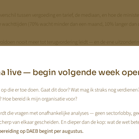
verschil tussen vergoeding en tarief, de mediaan, en hoe de ministe
e wachttijden (70% wacht minder dan een maand, 10% langer dan d
oldoen nooit meer tot terugvordering leidt — en de ene uitzondering
, FvD, PRO Nederland, PVV en VVD staan — en welke breuklijn onder 
ét data — zodat je zelf kunt volgen of ze worden nagekomen.
jna live — begin volgende week ope
op die er toe doen. Gaat dit door? Wat mag ik straks nog verdienen
 Hoe bereid ik mijn organisatie voor?
dt die vragen met onafhankelijke analyses — geen sectorlobby, ge
cherp van elkaar gescheiden. En dieper dan de kop: wat de wet bet
ereiding op DAEB begint per augustus.
DAEB-aanwijzing en de nieuwe financiering van kinderopvang.