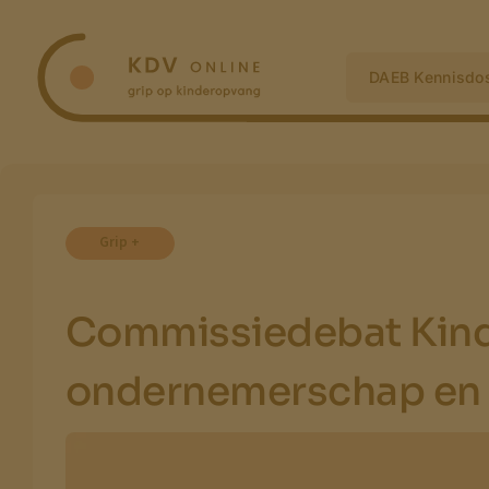
Ga
naar
inhoud
DAEB Kennisdos
Grip +
Commissiedebat Kind
ondernemerschap en 