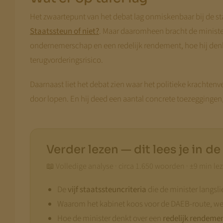
Het zwaartepunt van het debat lag onmiskenbaar bij de st
Staatssteun of niet?
. Maar daaromheen bracht de minister 
ondernemerschap en een redelijk rendement, hoe hij denkt 
terugvorderingsrisico.
Daarnaast liet het debat zien waar het politieke krachten
door lopen. En hij deed een aantal concrete toezeggingen
Verder lezen — dit lees je in d
📖 Volledige analyse · circa 1.650 woorden · ±9 min le
De
vijf staatssteuncriteria
die de minister langsli
Waarom het kabinet koos voor de DAEB-route, w
Hoe de minister denkt over een
redelijk rendeme