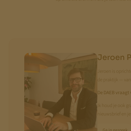
Jeroen 
Jeroen is opricht
de praktijk — va
De DAEB vraagt 
Ik houd je ook g
nieuwsbrief en je
Ga in gesprek