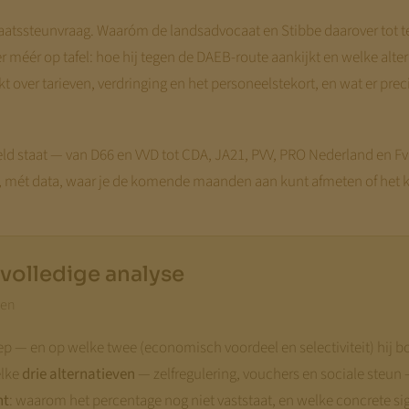
aatssteunvraag. Waaróm de landsadvocaat en Stibbe daarover tot t
méér op tafel: hoe hij tegen de DAEB-route aankijkt en welke alter
over tarieven, verdringing en het personeelstekort, en wat er preci
veld staat — van D66 en VVD tot CDA, JA21, PVV, PRO Nederland en Fv
, mét data, waar je de komende maanden aan kunt afmeten of het ka
e volledige analyse
zen
ep — en op welke twee (economisch voordeel en selectiviteit) hij bo
elke
drie alternatieven
— zelfregulering, vouchers en sociale steun 
nt
: waarom het percentage nog niet vaststaat, en welke concrete sig