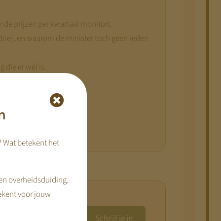
r de prijzen per kwartaal monitort.
rie), en waarom de minister toch geen reden
 die er wél is.
de debatten door loopt.
n
? Wat betekent het
en overheidsduiding.
ekent voor jouw
Schrijf je in