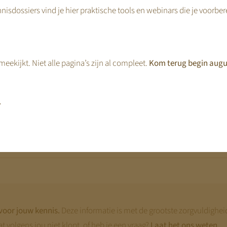
nisdossiers vind je hier praktische tools en webinars die je voorbe
ne.
eekijkt. Niet alle pagina’s zijn al compleet.
Kom terug begin augu
,
voor jouw kennis.
Deze informatie is met de grootste zorgvuldighe
at volgens jou niet klopt, of heb je een vraag?
Laat het ons weten