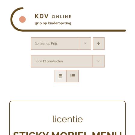
Ga
naar
inhoud
Sorteer op
Prijs
Toon
12 producten