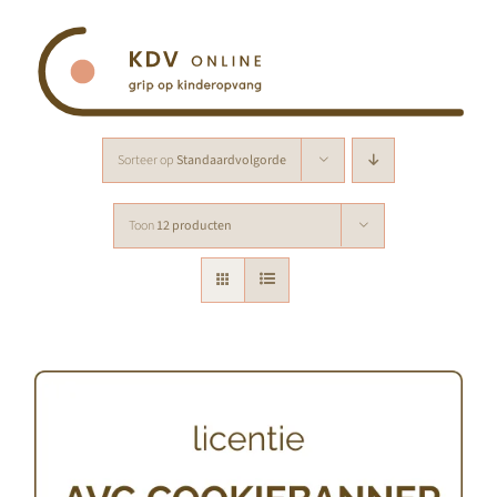
Ga
naar
inhoud
Sorteer op
Standaardvolgorde
Toon
12 producten