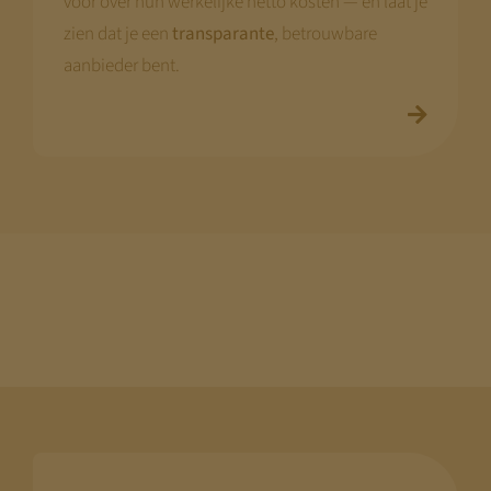
voor over hun werkelijke netto kosten — en laat je
zien dat je een
transparante
, betrouwbare
aanbieder bent.