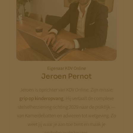
Met vriendelijke groet,
Jeroen Pernot
Eigenaar KDV Online
Jeroen Pernot
Jeroen is oprichter van KDV Online. Zijn missie:
grip op kinderopvang
. Hij vertaalt de complexe
stelselherziening richting 2029 naar de praktijk —
van Kamerdebatten en adviezen tot wetgeving. Zo
weet jij waar je aan toe bent en maak je
onderbouwde keuzes.