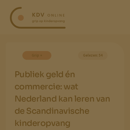
Ga
naar
inhoud
Grip +
Gelezen: 54
Publiek geld én
commercie: wat
Nederland kan leren van
de Scandinavische
kinderopvang