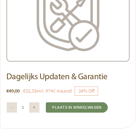
Dagelijks Updaten & Garantie
€
49,00
€
32,33
/ maand
34% Off
excl. BTW
Oorspronkelijke
Huidige
prijs
prijs
PLAATS IN WINKELWAGEN
was:
is:
Dagelijks
€49,00.
€32,33.
Alternative:
Updaten
&