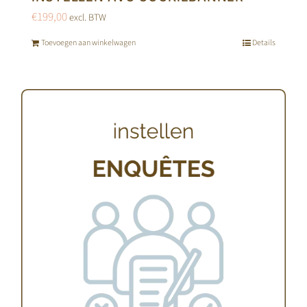
€
199,00
excl. BTW
Toevoegen aan winkelwagen
Details