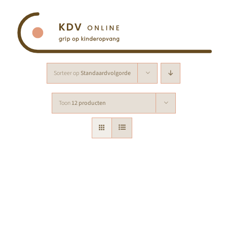
Ga
naar
inhoud
Sorteer op
Standaardvolgorde
Toon
12 producten