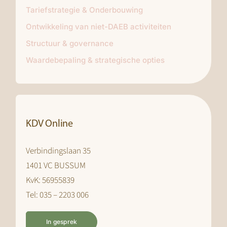
Tariefstrategie & Onderbouwing
Ontwikkeling van niet-DAEB activiteiten
Structuur & governance
Waardebepaling & strategische opties
KDV Online
Verbindingslaan 35
1401 VC BUSSUM
KvK: 56955839
Tel: 035 – 2203 006
In gesprek