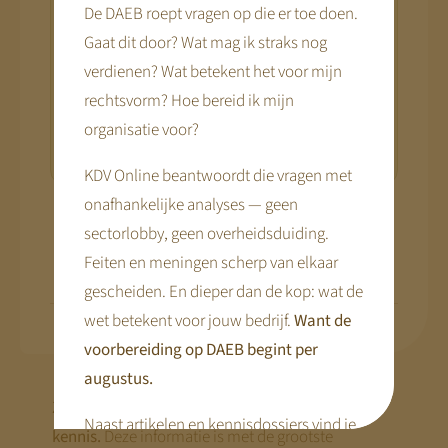
De DAEB roept vragen op die er toe doen.
wat je moet regelen, en wanneer. Wil je als
Gaat dit door? Wat mag ik straks nog
eerste horen zodra dat er is?
verdienen? Wat betekent het voor mijn
rechtsvorm? Hoe bereid ik mijn
Ik wil weten wat dit voor mij
organisatie voor?
betekent
KDV Online beantwoordt die vragen met
onafhankelijke analyses — geen
sectorlobby, geen overheidsduiding.
Deel dit artikel via...
Feiten en meningen scherp van elkaar
gescheiden. En dieper dan de kop: wat de
wet betekent voor jouw bedrijf.
Want de
voorbereiding op DAEB begint per
augustus.
Zorgvuldig samengesteld — en open voor jouw
Naast artikelen en kennisdossiers vind je
kennis.
Deze informatie is met de grootste