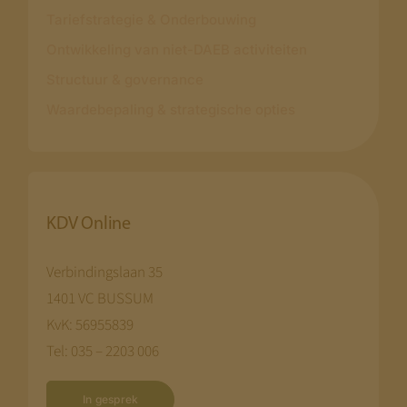
Tariefstrategie & Onderbouwing
Ontwikkeling van niet-DAEB activiteiten
Structuur & governance
Waardebepaling & strategische opties
KDV Online
Verbindingslaan 35
1401 VC BUSSUM
KvK: 56955839
Tel: 035 – 2203 006
In gesprek