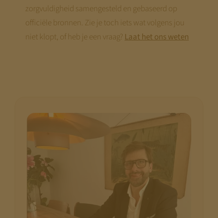
hier praktische tools en webinars die je
zorgvuldigheid samengesteld en gebaseerd op
voorbereiding concreet maken.
officiële bronnen. Zie je toch iets wat volgens jou
niet klopt, of heb je een vraag?
Laat het ons weten
Disclaimer:
We bouwen terwijl je meekijkt. Niet alle
pagina’s zijn al compleet.
Kom terug
begin augustus
— dan staat alles.
Met vriendelijke groet,
Jeroen Pernot