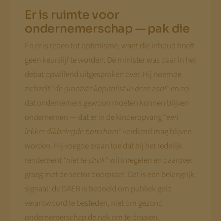
Er is ruimte voor
ondernemerschap — pak die
En er is reden tot optimisme, want die inhoud hoeft
geen keurslijf te worden. De minister was daar in het
debat opvallend uitgesproken over. Hij noemde
zichzelf
"de grootste kapitalist in deze zaal"
en zei
dat ondernemers gewoon moeten kunnen blijven
ondernemen — dat er in de kinderopvang
"een
lekker dikbelegde boterham"
verdiend mag blijven
worden. Hij voegde eraan toe dat hij het redelijk
rendement
"niet te strak"
wil inregelen en daarover
graag met de sector doorpraat. Dat is een belangrijk
signaal: de DAEB is bedoeld om publiek geld
verantwoord te besteden, niet om gezond
ondernemerschap de nek om te draaien.