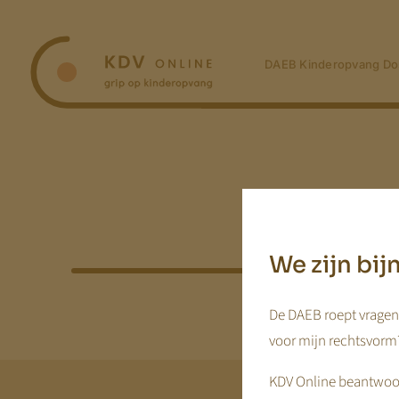
Ga
naar
inhoud
DAEB Kinderopvang Do
We zijn bi
De DAEB roept vragen 
voor mijn rechtsvorm?
KDV Online beantwoor