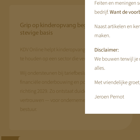
Feiten en meningen s
bedrijf.
Want de voorb
Grip op kinderopvang begint bij een
Naast artikelen en ken
stevige basis
maken.
KDV Online helpt kinderopvangorganisaties grip
Disclaimer:
te houden op een sector die verandert.
We bouwen terwijl je m
alles.
Wij ondersteunen bij tariefbesluitvorming,
financiële onderbouwing en positionering
Met vriendelijke groet
richting 2029. Zo ontstaat duidelijkheid en
Jeroen Pernot
vertrouwen — voor ondernemers, ouders en
bestuur.