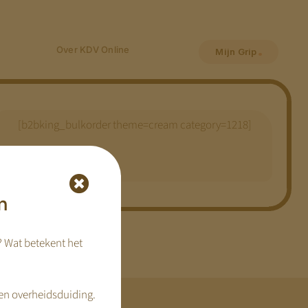
Over KDV Online
Mijn Grip
[b2bking_bulkorder theme=cream category=1218]
n
? Wat betekent het
en overheidsduiding.