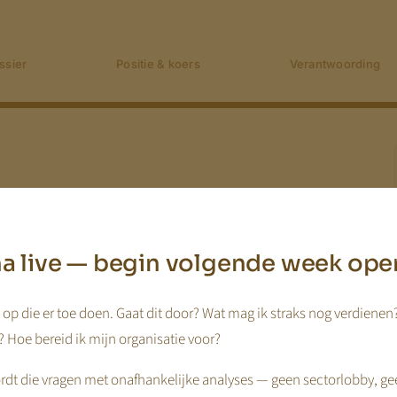
ssier
Positie & koers
Verantwoording
jna live — begin volgende week ope
op die er toe doen. Gaat dit door? Wat mag ik straks nog verdienen
 Hoe bereid ik mijn organisatie voor?
dt die vragen met onafhankelijke analyses — geen sectorlobby, ge