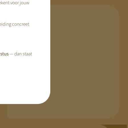
ekent voor jouw
reiding concreet
KDV Online
Verbindingslaan 35
1401 VC BUSSUM
stus
— dan staat
KvK: 56955839
Tel: 035 – 2203 006
In gesprek