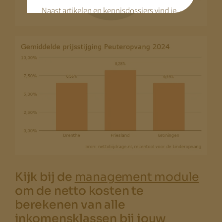
Naast artikelen en kennisdossiers vind je
hier praktische tools en webinars die je
voorbereiding concreet maken.
Disclaimer:
We bouwen terwijl je meekijkt. Niet alle
pagina’s zijn al compleet.
Kom terug
begin augustus
— dan staat alles.
Met vriendelijke groet,
Jeroen Pernot
Kijk bij de
management module
om de netto kosten te
berekenen van alle
inkomensklassen bij jouw