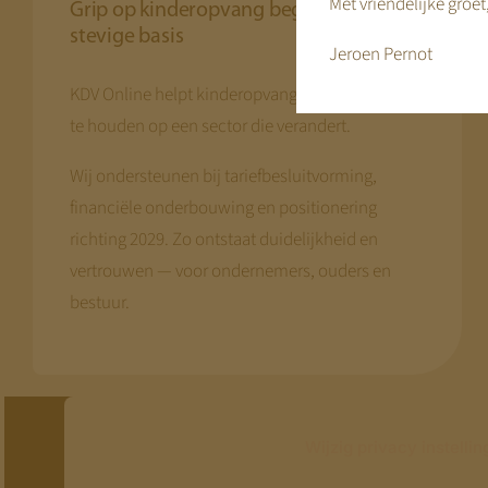
Met vriendelijke groet
Grip op kinderopvang begint bij een
stevige basis
Jeroen Pernot
KDV Online helpt kinderopvangorganisaties grip
te houden op een sector die verandert.
Wij ondersteunen bij tariefbesluitvorming,
financiële onderbouwing en positionering
richting 2029. Zo ontstaat duidelijkheid en
vertrouwen — voor ondernemers, ouders en
bestuur.
Wijzig privacy instelli