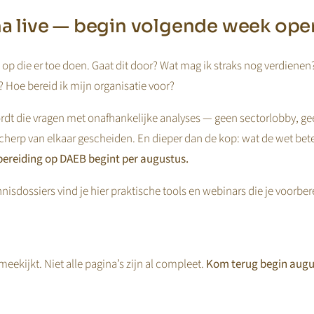
rijg automatisch toegang tot de beheermodule van de Rekentool
ged
jna live — begin volgende week ope
ten en testen. Om de rekentool te publiceren op de website hebben 
nt.
op die er toe doen. Gaat dit door? Wat mag ik straks nog verdienen
 Hoe bereid ik mijn organisatie voor?
dt die vragen met onafhankelijke analyses — geen sectorlobby, ge
cherp van elkaar gescheiden. En dieper dan de kop: wat de wet bet
ereiding op DAEB begint per augustus.
nisdossiers vind je hier praktische tools en webinars die je voorbe
eekijkt. Niet alle pagina’s zijn al compleet.
Kom terug begin augu