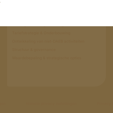
,
Keuze & Advies
Strategische Positiescan
Vermogensstrategie richting 2029
Tariefstrategie & Onderbouwing
Ontwikkeling van niet-DAEB activiteiten
Structuur & governance
Waardebepaling & strategische opties
ngen
Historie privacy instellingen
Privacy 