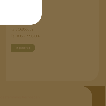
KDV Online
Verbindingslaan 35
1401 VC BUSSUM
KvK: 56955839
Tel: 035 – 2203 006
In gesprek
toestemming herroepen