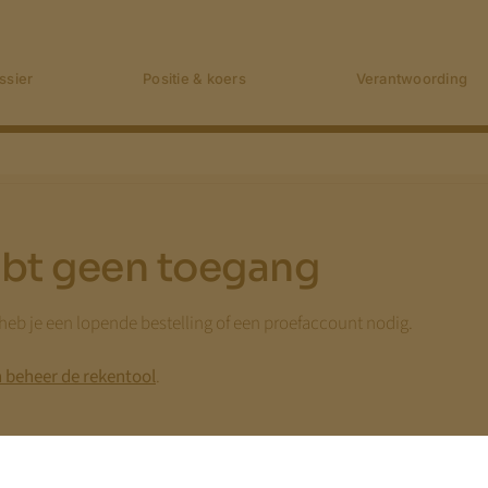
ssier
Positie & koers
Verantwoording
hebt geen toegang
eb je een lopende bestelling of een proefaccount nodig.
n beheer de rekentool
.
aanvragen