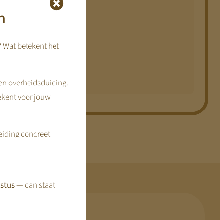
urende 14 dagen
. Je
n
we een bestelling
? Wat betekent het
en overheidsduiding.
ekent voor jouw
reiding concreet
stus
— dan staat