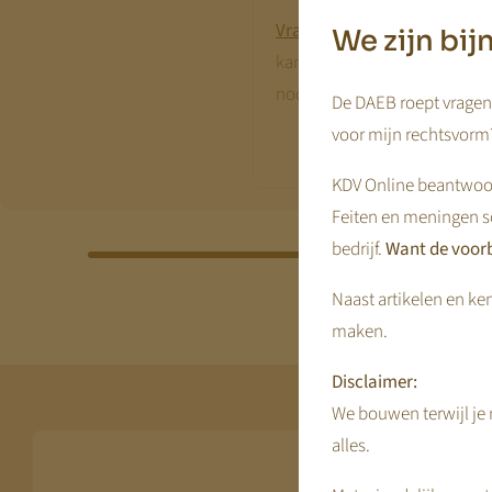
Vraag een offerte aan
, en k
We zijn bi
kan de hele rekentool inrich
nodig vanuit hetzelfde accou
De DAEB roept vragen 
voor mijn rechtsvorm?
KDV Online beantwoor
Feiten en meningen s
bedrijf.
Want de voorb
Naast artikelen en ken
maken.
Disclaimer:
We bouwen terwijl je m
alles.